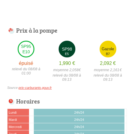
Prix à la pompe
SP95
SP98
Gazole
E10
E5
B7
épuisé
1,990
€
2,092
€
relevé du 08/08 à
moyenne 2,058
€
moyenne 2,161
€
01:00
relevé du 08/08 à
relevé du 08/08 à
09:13
09:13
Source
prix-carburants.gouv.fr
Horaires
Lundi
24h/24
Mardi
24h/24
Mercredi
24h/24
Jeudi
24h/24