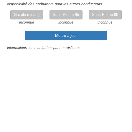
disponibilité des carburants pour les autres conducteurs.
Gazole (diesel)
Sans Plomb 95
Sans Plomb 98
Inconnue
Inconnue
Inconnue
Mettre à jour
Informations communiquées par nos visiteurs.