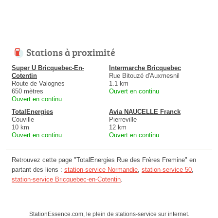
Stations à proximité
Super U Bricquebec-En-
Intermarche Bricquebec
Cotentin
Rue Bitouzé d'Auxmesnil
Route de Valognes
1.1 km
650 mètres
Ouvert en continu
Ouvert en continu
TotalEnergies
Avia NAUCELLE Franck
Couville
Pierreville
10 km
12 km
Ouvert en continu
Ouvert en continu
Retrouvez cette page "TotalEnergies Rue des Frères Fremine" en
partant des liens :
station-service Normandie
,
station-service 50
,
station-service Bricquebec-en-Cotentin
.
StationEssence.com, le plein de stations-service sur internet.