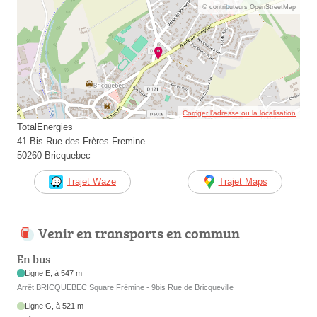
© contributeurs OpenStreetMap
Corriger l’adresse ou la localisation
TotalEnergies
41 Bis Rue des Frères Fremine
50260 Bricquebec
Trajet Waze
Trajet Maps
Venir en transports en commun
En bus
Ligne E, à 547 m
Arrêt BRICQUEBEC Square Frémine - 9bis Rue de Bricqueville
Ligne G, à 521 m