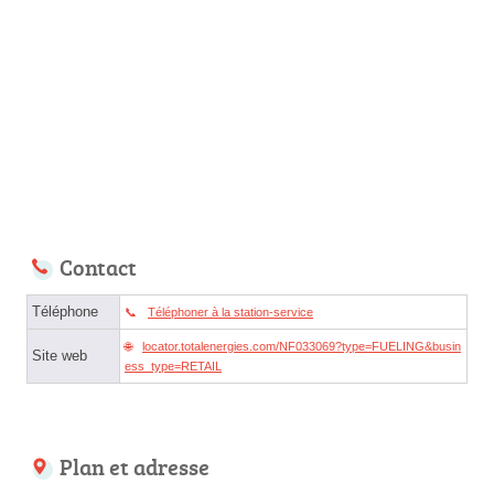
Contact
Téléphone
Téléphoner à la station-service
locator.totalenergies.com/NF033069?type=FUELING&busin
Site web
ess_type=RETAIL
Plan et adresse