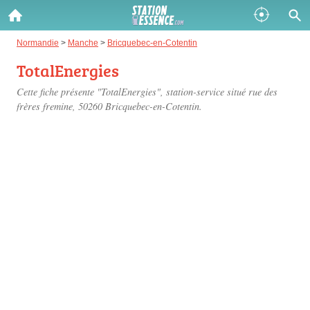
Gazole :
Normandie
>
Manche
>
Bricquebec-en-Cotentin
TotalEnergies
Disponible
Épuisé
Cette fiche présente "TotalEnergies", station-service situé
rue des
SP 98 :
frères fremine
, 50260 Bricquebec-en-Cotentin.
Disponible
Épuisé
SP 95 :
Disponible
Épuisé
Fermer