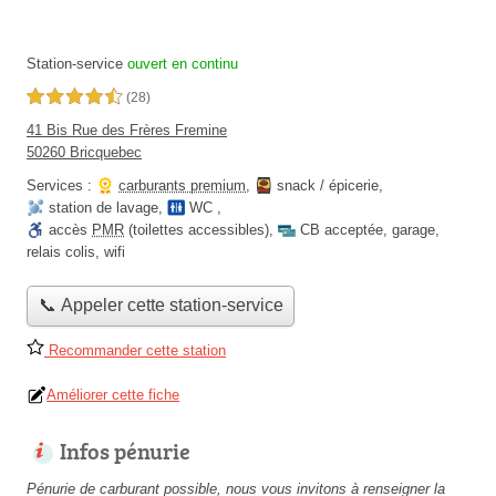
Station-service
ouvert en continu
4,5 étoiles sur 5
(28)
41 Bis Rue des Frères Fremine
50260 Bricquebec
Services :
carburants premium
,
snack / épicerie
,
station de lavage
,
WC
,
accès
PMR
(toilettes accessibles)
,
CB acceptée
,
garage
,
relais colis
,
wifi
📞 Appeler cette station-service
Recommander cette station
Améliorer cette fiche
Infos pénurie
Pénurie de carburant possible, nous vous invitons à renseigner la