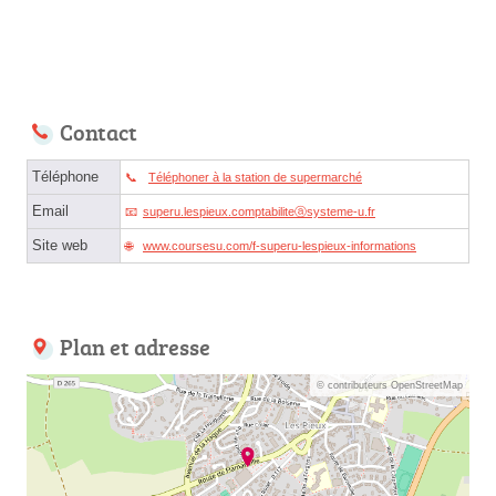
Contact
Téléphone
Téléphoner à la station de supermarché
Email
superu.lespieux.comptabiliteⓐsysteme-u.fr
Site web
www.coursesu.com/f-superu-lespieux-informations
Plan et adresse
© contributeurs OpenStreetMap