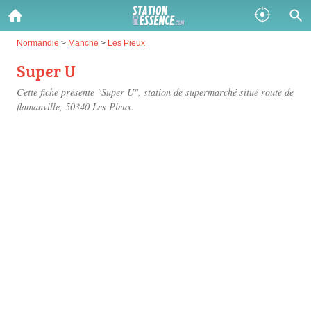
Gazole :
Normandie
>
Manche
>
Les Pieux
Super U
Disponible
Épuisé
Cette fiche présente "Super U", station de supermarché situé
route de
SP 98 :
flamanville
, 50340 Les Pieux.
Disponible
Épuisé
SP 95 :
Disponible
Épuisé
Fermer