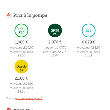
Prix à la pompe
SP95
SP98
E85
E10
E5
1,980
€
2,070
€
0,829
€
moyenne 2,002
€
moyenne 2,077
€
moyenne 0,832
€
relevé du 05/08 à
relevé du 05/08 à
relevé du 03/08 à
13:04
13:04
14:11
Gazole
B7
2,180
€
moyenne 2,185
€
relevé du 05/08 à
13:04
Source
prix-carburants.gouv.fr
Horaires