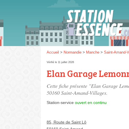
Gaz
SP 9
Accueil
>
Normandie
>
Manche
>
Saint-Amand-V
Vérifié le 11 juillet 2026
Elan Garage Lemon
SP 9
Cette fiche présente "Elan Garage Lemo
50160 Saint-Amand-Villages.
Station-service
ouvert en continu
85, Route de Saint Lô