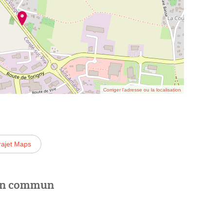
Corriger l’adresse ou la localisation
rajet Maps
 en commun