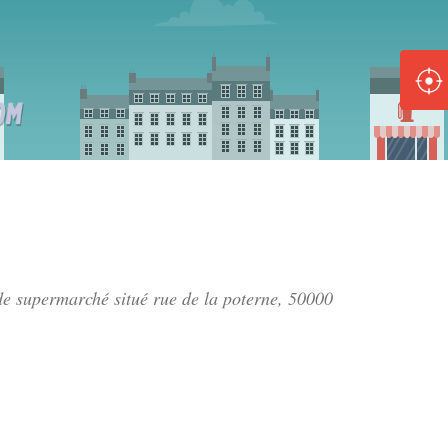
ole :
Disponible
Épuisé
8 :
Disponible
Épuisé
5 :
 de supermarché situé
rue de la poterne
, 50000
Disponible
Épuisé
Fe