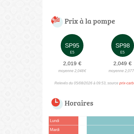
Prix à la pompe
SP95
SP98
E5
E5
2,019
€
2,049
€
moyenne 2,048
€
moyenne 2,07
Relevés du 05/08/2026 à 09:53, source
prix-carb
Horaires
Lundi
Mardi