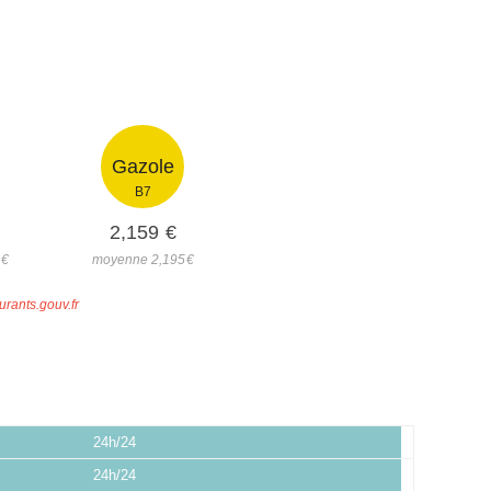
Gazole
B7
2,159
€
7
€
moyenne 2,195
€
urants.gouv.fr
24h/24
24h/24