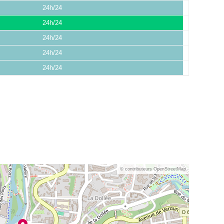
24h/24
24h/24
24h/24
24h/24
24h/24
© contributeurs OpenStreetMap