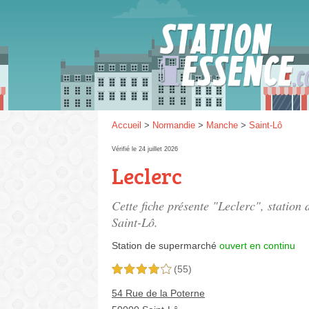
Gaz
SP 9
Accueil
>
Normandie
>
Manche
>
Saint-Lô
Vérifié le 24 juillet 2026
Leclerc
SP 9
Cette fiche présente "Leclerc", station
Saint-Lô.
Station de supermarché
ouvert en continu
(55)
4,0 étoiles sur 5
54 Rue de la Poterne