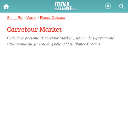
Gazole :
Grand-Est
>
Marne
>
Blancs-Coteaux
Carrefour Market
Disponible
Épuisé
Cette fiche présente "Carrefour Market", station de supermarché
SP 98 :
situé
avenue du general de gaulle
, 51130 Blancs-Coteaux.
Disponible
Épuisé
SP 95 :
Disponible
Épuisé
Fermer