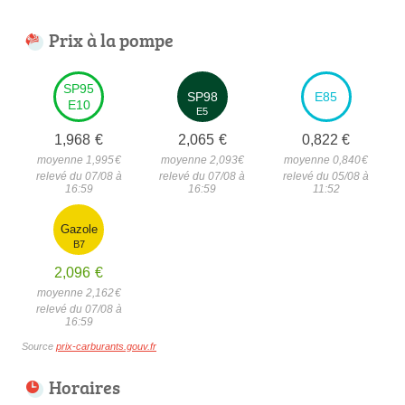
Prix à la pompe
SP95
SP98
E85
E10
E5
1,968
€
2,065
€
0,822
€
moyenne 1,995
€
moyenne 2,093
€
moyenne 0,840
€
relevé du 07/08 à
relevé du 07/08 à
relevé du 05/08 à
16:59
16:59
11:52
Gazole
B7
2,096
€
moyenne 2,162
€
relevé du 07/08 à
16:59
Source
prix-carburants.gouv.fr
Horaires