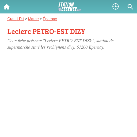
Gazole :
Grand-Est
>
Marne
>
Épernay
Leclerc PETRO-EST DIZY
Disponible
Épuisé
Cette fiche présente "Leclerc PETRO-EST DIZY", station de
SP 98 :
supermarché situé
les rechignons dizy
, 51200 Épernay.
Disponible
Épuisé
SP 95 :
Disponible
Épuisé
Fermer