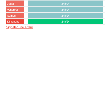
Jeudi
24h/24
Vendredi
24h/24
Samedi
24h/24
Dimanche
24h/24
Signaler une erreur