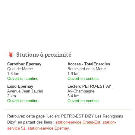
Stations à proximité
Carrefour Epernay
Access - TotalEnergies
Quai de Marne
Boulevard de la Motte
1.6 km
1.9 km
Ouvert en continu
Ouvert en continu
Esso Epernay
Leclerc PETRO-EST AY
Avenue Jean Jaurès
Aÿ-Champagne
2 km
3.4 km
Ouvert en continu
Ouvert en continu
Retrouvez cette page "Leclerc PETRO-EST DIZY Les Rechignons
Dizy" en partant des liens :
station-service Grand-Est
,
station-
service 51
,
station-service Épernay
.