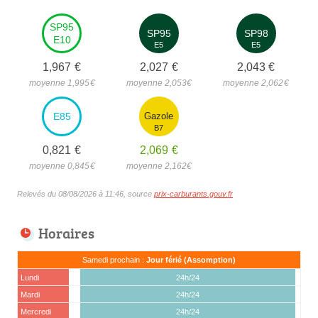
SP95
SP95
SP98
E10
E5
E5
1,967
€
2,027
€
2,043
€
moyenne 1,995
€
moyenne 2,053
€
moyenne 2,062
€
E85
Gazole
B7
0,821
€
2,069
€
moyenne 0,845
€
moyenne 2,162
€
Relevés du 08/08/2026 à 11:46, source
prix-carburants.gouv.fr
Horaires
Samedi prochain :
Jour férié (Assomption)
Lundi
24h/24
Mardi
24h/24
Mercredi
24h/24