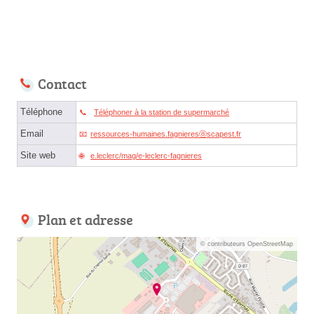
Contact
Téléphone
Téléphoner à la station de supermarché
Email
ressources-humaines.fagnieresⓐscapest.fr
Site web
e.leclerc/mag/e-leclerc-fagnieres
Plan et adresse
© contributeurs OpenStreetMap