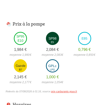
Prix à la pompe
SP95
SP98
E85
E10
E5
1,984
€
2,084
€
0,796
€
moyenne 1,990
€
moyenne 2,083
€
moyenne 0,850
€
Gazole
GPLc
B7
LPG
2,145
€
1,000
€
moyenne 2,177
€
moyenne 1,054
€
Relevés du 07/08/2026 à 01:16, source
prix-carburants.gouv.fr
Horaires