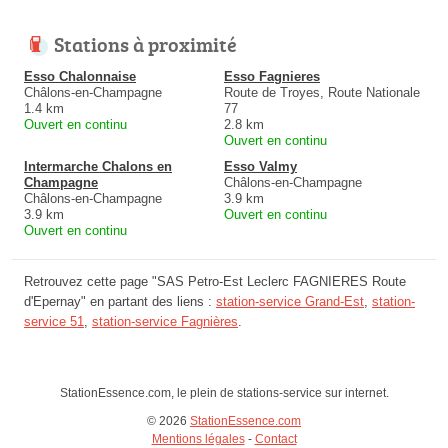
Stations à proximité
Esso Chalonnaise
Esso Fagnieres
Châlons-en-Champagne
Route de Troyes, Route Nationale
1.4 km
77
Ouvert en continu
2.8 km
Ouvert en continu
Intermarche Chalons en
Esso Valmy
Champagne
Châlons-en-Champagne
Châlons-en-Champagne
3.9 km
3.9 km
Ouvert en continu
Ouvert en continu
Retrouvez cette page "SAS Petro-Est Leclerc FAGNIERES Route
d'Epernay" en partant des liens :
station-service Grand-Est
,
station-
service 51
,
station-service Fagnières
.
StationEssence.com, le plein de stations-service sur internet.
© 2026
StationEssence.com
Mentions légales
-
Contact