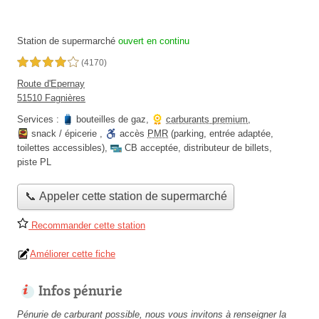
Station de supermarché
ouvert en continu
4,0 étoiles sur 5
(4170)
Route d'Epernay
51510 Fagnières
Services :
bouteilles de gaz
,
carburants premium
,
snack / épicerie
,
accès
PMR
(parking, entrée adaptée,
toilettes accessibles)
,
CB acceptée
,
distributeur de billets
,
piste PL
📞 Appeler cette station de supermarché
Recommander cette station
Améliorer cette fiche
Infos pénurie
Pénurie de carburant possible, nous vous invitons à renseigner la