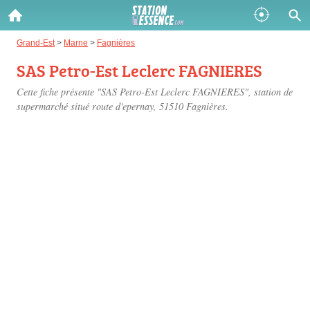
Gazole :
Grand-Est
>
Marne
>
Fagnières
SAS Petro-Est Leclerc FAGNIERES
Disponible
Épuisé
Cette fiche présente "SAS Petro-Est Leclerc FAGNIERES", station de
SP 98 :
supermarché situé
route d'epernay
, 51510 Fagnières.
Disponible
Épuisé
SP 95 :
Disponible
Épuisé
Fermer