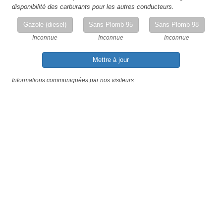
disponibilité des carburants pour les autres conducteurs.
Gazole (diesel)
Sans Plomb 95
Sans Plomb 98
Inconnue
Inconnue
Inconnue
Mettre à jour
Informations communiquées par nos visiteurs.