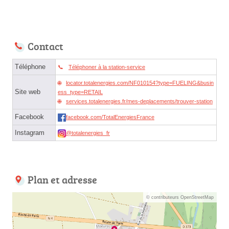
Contact
Téléphone
Téléphoner à la station-service
locator.totalenergies.com/NF010154?type=FUELING&busin
Site web
ess_type=RETAIL
services.totalenergies.fr/mes-deplacements/trouver-station
Facebook
facebook.com/TotalEnergiesFrance
Instagram
@totalenergies_fr
Plan et adresse
© contributeurs OpenStreetMap