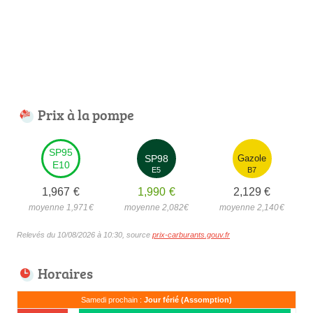
Prix à la pompe
SP95
SP98
Gazole
E10
E5
B7
1,967
€
1,990
€
2,129
€
moyenne 1,971
€
moyenne 2,082
€
moyenne 2,140
€
Relevés du 10/08/2026 à 10:30, source
prix-carburants.gouv.fr
Horaires
Samedi prochain :
Jour férié (Assomption)