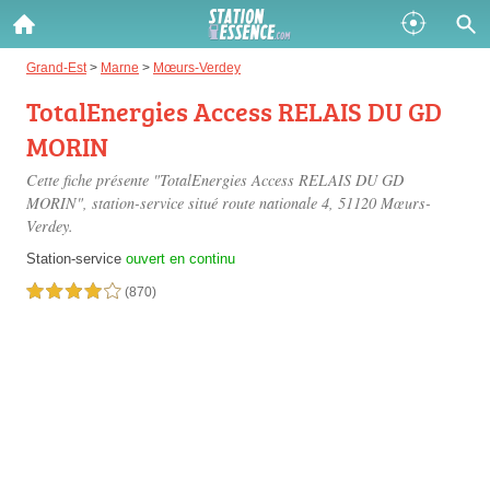
Gazole :
Grand-Est
>
Marne
>
Mœurs-Verdey
TotalEnergies Access RELAIS DU GD
Disponible
Épuisé
MORIN
SP 98 :
Cette fiche présente "TotalEnergies Access RELAIS DU GD
Disponible
Épuisé
MORIN", station-service situé
route nationale 4
, 51120 Mœurs-
Verdey.
SP 95 :
Station-service
ouvert en continu
Disponible
Épuisé
4,0 étoiles sur 5
(870)
Fermer