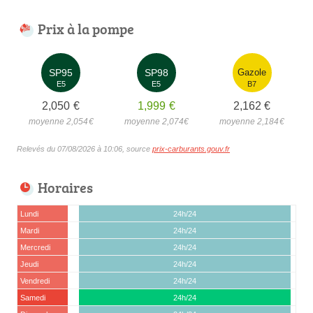
Prix à la pompe
SP95
SP98
Gazole
E5
E5
B7
2,050
€
1,999
€
2,162
€
moyenne 2,054
€
moyenne 2,074
€
moyenne 2,184
€
Relevés du 07/08/2026 à 10:06, source
prix-carburants.gouv.fr
Horaires
Lundi
24h/24
Mardi
24h/24
Mercredi
24h/24
Jeudi
24h/24
Vendredi
24h/24
Samedi
24h/24