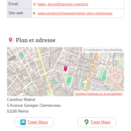
Email
fabien_barretⓐfranchise.cmarket.fr
Site web
www.carrefour.fr/magasin/market-reims-clemenceau
Plan et adresse
© contributeurs OpenStreetMap
Corriger l’adresse ou la localisation
Carrefour Market
5 Avenue Georges Clemenceau
51100 Reims
Trajet Waze
Trajet Maps