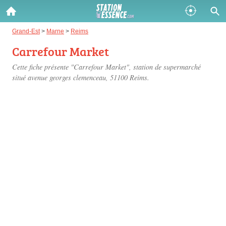
Gazole :
Grand-Est
>
Marne
>
Reims
Carrefour Market
Disponible
Épuisé
Cette fiche présente "Carrefour Market", station de supermarché
SP 98 :
situé
avenue georges clemenceau
, 51100 Reims.
Disponible
Épuisé
SP 95 :
Disponible
Épuisé
Fermer