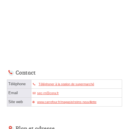
Contact
Téléphone
Téléphoner à la station de supermarché
Email
sec-rnⓐcora.fr
Site web
www.carrefour.fr/magasin/reims-neuvillette
Plan et adresse