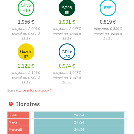
SP95
SP98
E85
E10
E5
1,956
€
1,991
€
0,819
€
moyenne 2,001
€
moyenne 2,078
€
moyenne 0,856
€
relevé du 07/08 à
relevé du 07/08 à
relevé du 05/08 à
11:19
11:19
13:13
Gazole
GPLc
B7
LPG
2,122
€
0,974
€
moyenne 2,191
€
moyenne 1,068
€
relevé du 07/08 à
relevé du 31/07 à
11:19
10:36
Source
prix-carburants.gouv.fr
Horaires
Lundi
24h/24
Mardi
24h/24
Mercredi
24h/24