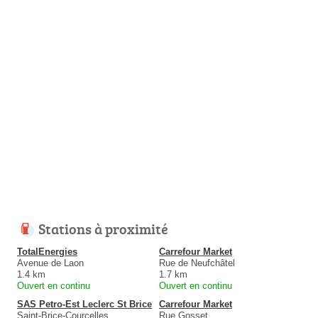
Stations à proximité
TotalEnergies
Carrefour Market
Avenue de Laon
Rue de Neufchâtel
1.4 km
1.7 km
Ouvert en continu
Ouvert en continu
SAS Petro-Est Leclerc St Brice
Carrefour Market
Saint-Brice-Courcelles
Rue Gosset