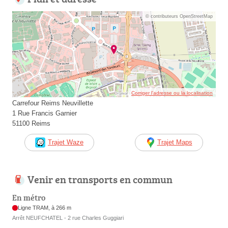
© contributeurs OpenStreetMap
Corriger l’adresse ou la localisation
Carrefour Reims Neuvillette
1 Rue Francis Garnier
51100 Reims
Trajet Waze
Trajet Maps
Venir en transports en commun
En métro
Ligne TRAM, à 266 m
Arrêt NEUFCHATEL - 2 rue Charles Guggiari