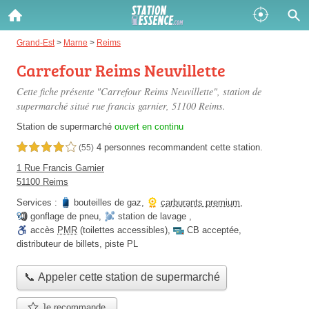
Gazole :
Grand-Est
>
Marne
>
Reims
Carrefour Reims Neuvillette
Disponible
Épuisé
Cette fiche présente "Carrefour Reims Neuvillette", station de
SP 98 :
supermarché situé
rue francis garnier
, 51100 Reims.
Disponible
Épuisé
Station de supermarché
ouvert en continu
4 personnes
recommandent
cette station.
4,0 étoiles sur 5
(55)
SP 95 :
1 Rue Francis Garnier
Disponible
Épuisé
51100 Reims
Services :
bouteilles de gaz
,
carburants premium
,
gonflage de pneu
,
station de lavage
,
accès
PMR
(toilettes accessibles)
,
CB acceptée
,
distributeur de billets
,
piste PL
Fermer
📞 Appeler cette station de supermarché
Je recommande