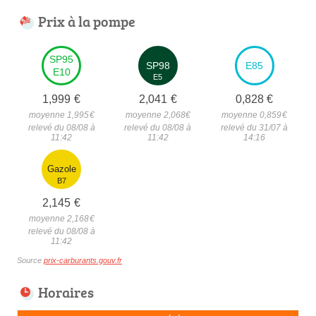
Prix à la pompe
SP95
SP98
E85
E10
E5
1,999
€
2,041
€
0,828
€
moyenne 1,995
€
moyenne 2,068
€
moyenne 0,859
€
relevé du 08/08 à
relevé du 08/08 à
relevé du 31/07 à
11:42
11:42
14:16
Gazole
B7
2,145
€
moyenne 2,168
€
relevé du 08/08 à
11:42
Source
prix-carburants.gouv.fr
Horaires