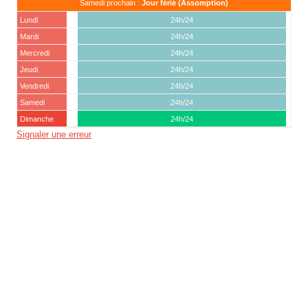
Samedi prochain :
Jour férié (Assomption)
Lundi
24h/24
Mardi
24h/24
Mercredi
24h/24
Jeudi
24h/24
Vendredi
24h/24
Samedi
24h/24
Dimanche
24h/24
Signaler une erreur