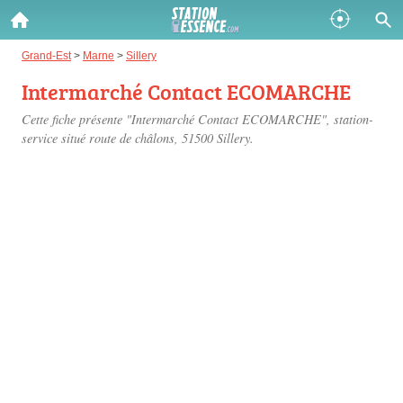
Gazole :
Grand-Est
>
Marne
>
Sillery
Intermarché Contact ECOMARCHE
Disponible
Épuisé
Cette fiche présente "Intermarché Contact ECOMARCHE", station-
SP 98 :
service situé
route de châlons
, 51500 Sillery.
Disponible
Épuisé
SP 95 :
Disponible
Épuisé
Fermer