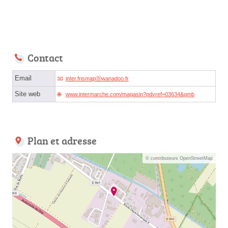
Contact
Email
inter.frismapⓐwanadoo.fr
Site web
www.intermarche.com/magasin?pdvref=03634&gmb
Plan et adresse
© contributeurs OpenStreetMap