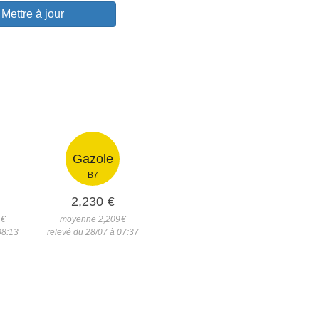
Mettre à jour
Gazole
B7
2,230
€
9
€
moyenne 2,209
€
08:13
relevé du 28/07 à 07:37