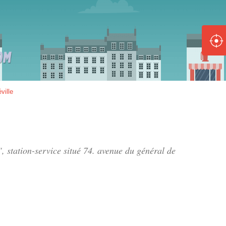
ole :
Disponible
Épuisé
8 :
ville
Disponible
Épuisé
5 :
, station-service situé
74. avenue du général de
Disponible
Épuisé
Fe