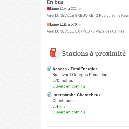
En bus
Ligne L1A, à 221 m
Arrêt LUNEVILLE GREGOIRE - 2 Rue du 8ème Régi
Ligne L1B, à 576 m
Arrêt LUNEVILLE CARMES - 8 Place des Carmes
Stations à proximité
Access - TotalEnergies
Boulevard Georges Pompidou
370 mètres
Ouvert en continu
Intermarche Chanteheux
Chanteheux
3.4 km
Ouvert en continu