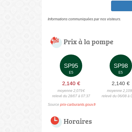
Informations communiquées par nos visiteurs.
Prix à la pompe
SP95
SP98
E5
E5
2,140
€
2,140
€
moyenne 2,079
€
moyenne 2,10
relevé du 28/07 à 07:37
relevé du 06/08 à 
Source
prix-carburants.gouv.fr
Horaires