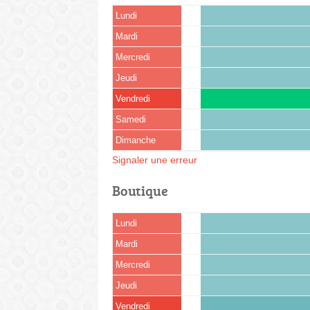
Lundi
Mardi
Mercredi
Jeudi
Vendredi
Samedi
Dimanche
Signaler une erreur
Boutique
Lundi
Mardi
Mercredi
Jeudi
Vendredi