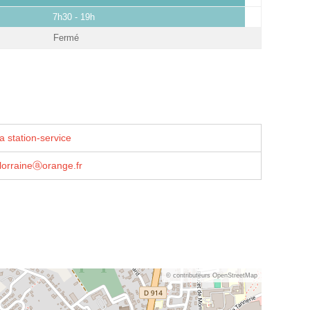
7h30 - 19h
Fermé
a station-service
lorraineⓐorange.fr
© contributeurs OpenStreetMap