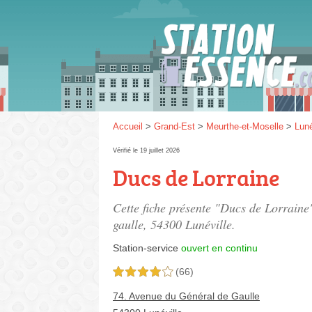
Gaz
SP 9
Accueil
>
Grand-Est
>
Meurthe-et-Moselle
>
Luné
Vérifié le 19 juillet 2026
Ducs de Lorraine
SP 9
Cette fiche présente "Ducs de Lorraine"
gaulle
, 54300 Lunéville.
Station-service
ouvert en continu
(66)
4,0 étoiles sur 5
74. Avenue du Général de Gaulle