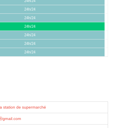
24h/24
24h/24
24h/24
24h/24
24h/24
24h/24
24h/24
la station de supermarché
hⓐgmail.com