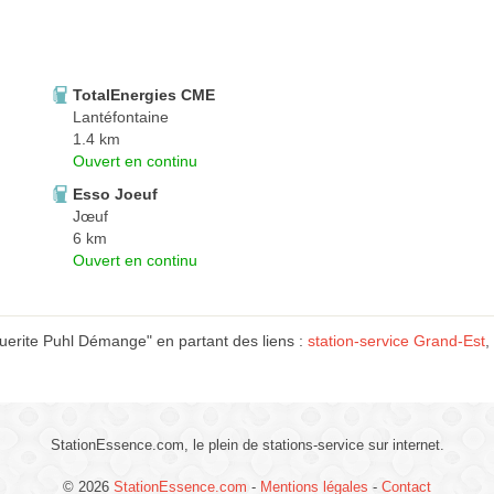
TotalEnergies CME
Lantéfontaine
1.4 km
Ouvert en continu
Esso Joeuf
Jœuf
6 km
Ouvert en continu
erite Puhl Démange" en partant des liens :
station-service Grand-Est
,
StationEssence.com, le plein de stations-service sur internet.
© 2026
StationEssence.com
-
Mentions légales
-
Contact