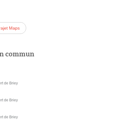
rajet Maps
 en commun
rt de Briey
rt de Briey
rt de Briey