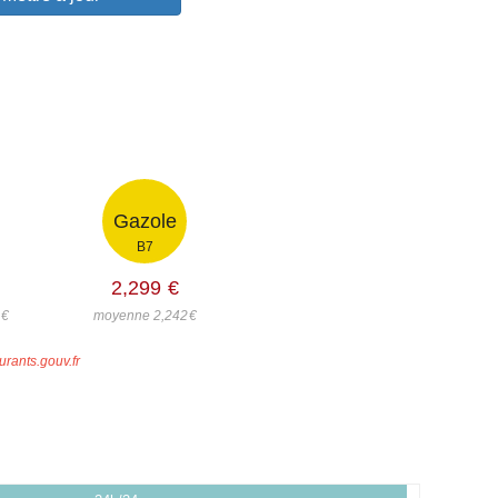
Gazole
B7
2,299
€
€
moyenne 2,242
€
urants.gouv.fr