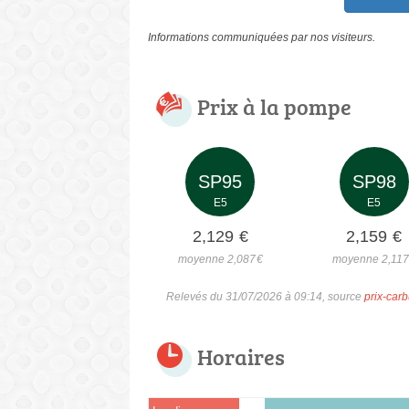
Informations communiquées par nos visiteurs.
Prix à la pompe
SP95
SP98
E5
E5
2,129
€
2,159
€
moyenne 2,087
€
moyenne 2,117
Relevés du 31/07/2026 à 09:14, source
prix-carb
Horaires