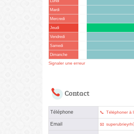
Lundi
Mardi
Mercredi
Jeudi
Vendredi
Samedi
Dimanche
Signaler une erreur
Contact
Téléphone
Téléphoner à 
Email
superubrieyr