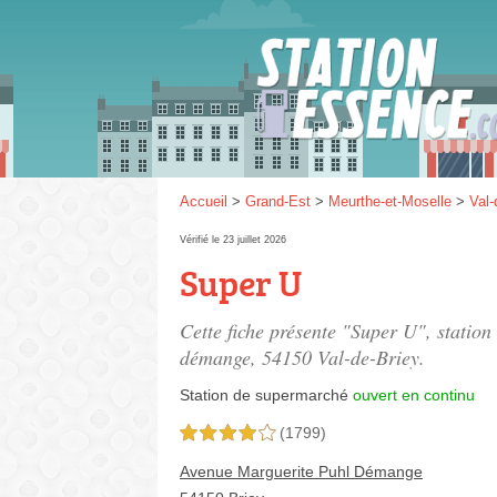
Gaz
SP 9
Accueil
>
Grand-Est
>
Meurthe-et-Moselle
>
Val-
Vérifié le 23 juillet 2026
Super U
SP 9
Cette fiche présente "Super U", statio
démange
, 54150 Val-de-Briey.
Station de supermarché
ouvert en continu
(1799)
4,0 étoiles sur 5
Avenue Marguerite Puhl Démange