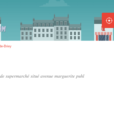
ole :
Disponible
Épuisé
8 :
de-Briey
Disponible
Épuisé
5 :
n de supermarché situé
avenue marguerite puhl
Disponible
Épuisé
Fe