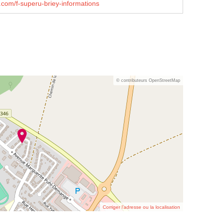
com/f-superu-briey-informations
© contributeurs OpenStreetMap
Corriger l’adresse ou la localisation