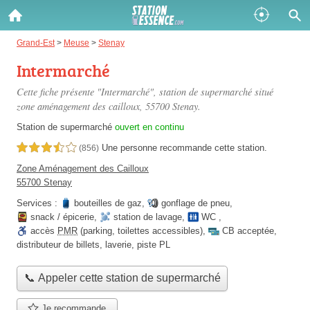
Gazole :
Grand-Est
>
Meuse
>
Stenay
Intermarché
Disponible
Épuisé
Cette fiche présente "Intermarché", station de supermarché situé
SP 98 :
zone aménagement des cailloux
, 55700 Stenay.
Disponible
Épuisé
Station de supermarché
ouvert en continu
Une personne
recommande
cette station.
3,5 étoiles sur 5
(856)
SP 95 :
Zone Aménagement des Cailloux
Disponible
Épuisé
55700 Stenay
Services :
bouteilles de gaz
,
gonflage de pneu
,
snack / épicerie
,
station de lavage
,
WC
,
accès
PMR
(parking, toilettes accessibles)
,
CB acceptée
,
distributeur de billets
,
laverie
,
piste PL
Fermer
📞 Appeler cette station de supermarché
Je recommande