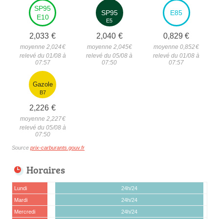
SP95
SP95
E85
E10
E5
2,033
€
2,040
€
0,829
€
moyenne 2,024
€
moyenne 2,045
€
moyenne 0,852
€
relevé du 01/08 à
relevé du 05/08 à
relevé du 01/08 à
07:57
07:50
07:57
Gazole
B7
2,226
€
moyenne 2,227
€
relevé du 05/08 à
07:50
Source
prix-carburants.gouv.fr
Horaires
Lundi
24h/24
Mardi
24h/24
Mercredi
24h/24