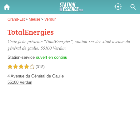
Gazole :
Grand-Est
>
Meuse
>
Verdun
TotalEnergies
Disponible
Épuisé
Cette fiche présente "TotalEnergies", station-service situé
avenue du
SP 98 :
général de gaulle
, 55100 Verdun.
Disponible
Épuisé
Station-service
ouvert en continu
4,0 étoiles sur 5
(318)
SP 95 :
4 Avenue du Général de Gaulle
Disponible
Épuisé
55100 Verdun
Fermer