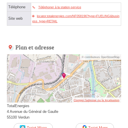
Téléphone
Téléphoner à la station-service
locator.totalenergies.com/NF058196?type=FUELING&busin
Site web
ess_type=RETAIL
Plan et adresse
© contributeurs OpenStreetMap
Corriger l’adresse ou la localisation
TotalEnergies
4 Avenue du Général de Gaulle
55100 Verdun
Trajet Waze
Trajet Maps