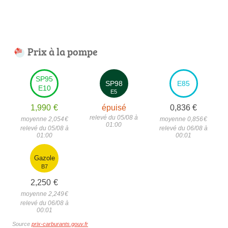
Prix à la pompe
SP95
SP98
E85
E10
E5
1,990
€
épuisé
0,836
€
relevé du 05/08 à
moyenne 2,054
€
moyenne 0,856
€
01:00
relevé du 05/08 à
relevé du 06/08 à
01:00
00:01
Gazole
B7
2,250
€
moyenne 2,249
€
relevé du 06/08 à
00:01
Source
prix-carburants.gouv.fr