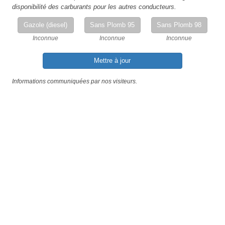
disponibilité des carburants pour les autres conducteurs.
Gazole (diesel)
Sans Plomb 95
Sans Plomb 98
Inconnue
Inconnue
Inconnue
Mettre à jour
Informations communiquées par nos visiteurs.