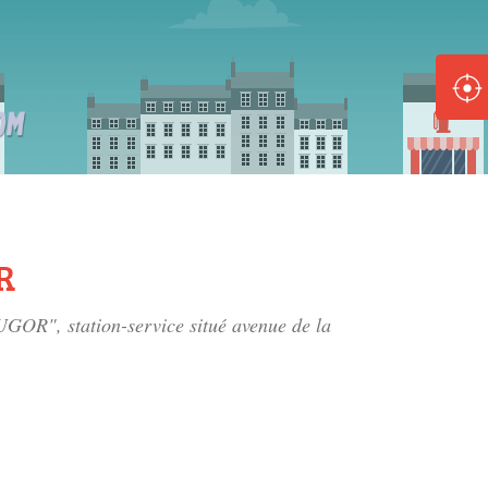
ole :
Disponible
Épuisé
8 :
Disponible
Épuisé
R
5 :
GOR", station-service situé
avenue de la
Disponible
Épuisé
Fe