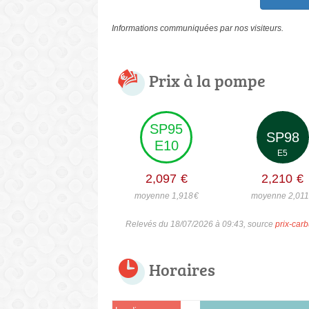
Informations communiquées par nos visiteurs.
Prix à la pompe
SP95
SP98
E10
E5
2,097
€
2,210
€
moyenne 1,918
€
moyenne 2,011
Relevés du 18/07/2026 à 09:43, source
prix-carb
Horaires