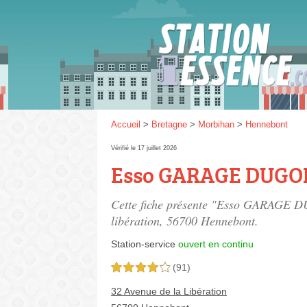
Gaz
SP 9
Accueil
>
Bretagne
>
Morbihan
>
Hennebont
Vérifié le 17 juillet 2026
Esso GARAGE DUGO
SP 9
Cette fiche présente "Esso GARAGE DU
libération
, 56700 Hennebont.
Station-service
ouvert en continu
(91)
4,0 étoiles sur 5
32 Avenue de la Libération