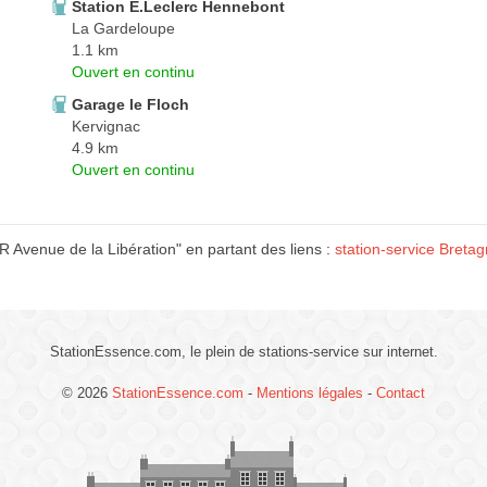
Station E.Leclerc Hennebont
La Gardeloupe
1.1 km
Ouvert en continu
Garage le Floch
Kervignac
4.9 km
Ouvert en continu
venue de la Libération" en partant des liens :
station-service Breta
StationEssence.com, le plein de stations-service sur internet.
© 2026
StationEssence.com
-
Mentions légales
-
Contact