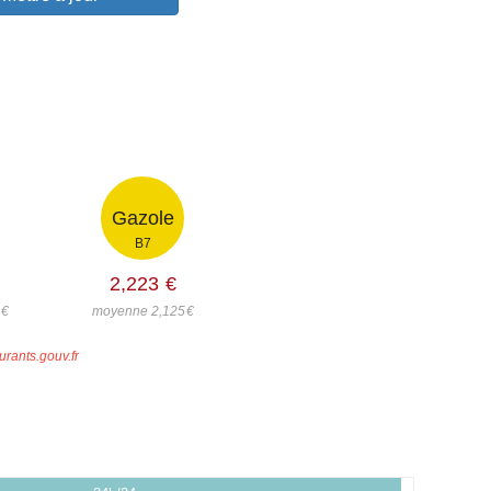
Gazole
B7
2,223
€
€
moyenne 2,125
€
urants.gouv.fr