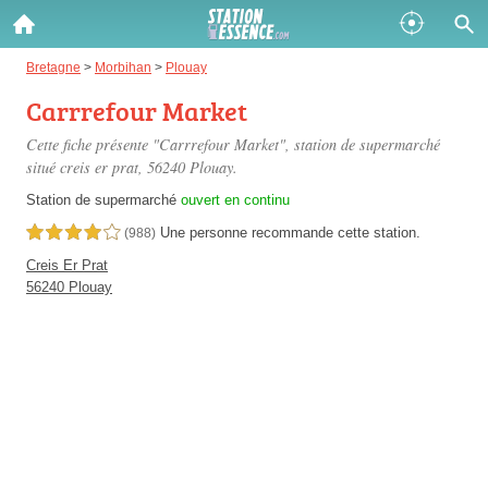
Gazole :
Bretagne
>
Morbihan
>
Plouay
Carrrefour Market
Disponible
Épuisé
Cette fiche présente "Carrrefour Market", station de supermarché
SP 98 :
situé
creis er prat
, 56240 Plouay.
Disponible
Épuisé
Station de supermarché
ouvert en continu
Une personne
recommande
cette station.
4,0 étoiles sur 5
(988)
SP 95 :
Creis Er Prat
Disponible
Épuisé
56240 Plouay
Fermer