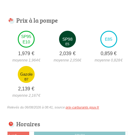
Prix à la pompe
SP95
SP98
E85
E10
E5
1,979
€
2,039
€
0,859
€
moyenne 1,964
€
moyenne 2,056
€
moyenne 0,828
€
Gazole
B7
2,139
€
moyenne 2,167
€
Relevés du 06/08/2026 à 08:41, source
prix-carburants.gouv.fr
Horaires