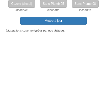
Gazole (diesel)
Sans Plomb 95
Sans Plomb 98
Inconnue
Inconnue
Inconnue
Mettre à jour
Informations communiquées par nos visiteurs.