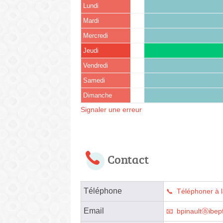
Lundi
Mardi
Mercredi
Jeudi
Vendredi
Samedi
Dimanche
Signaler une erreur
Contact
Téléphone
Téléphoner à 
Email
bpinaultⓐibepf