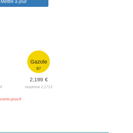
Mettre à jour
Gazole
B7
2,199
€
5
€
moyenne 2,171
€
urants.gouv.fr