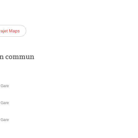
rajet Maps
 en commun
e Gare
e Gare
e Gare