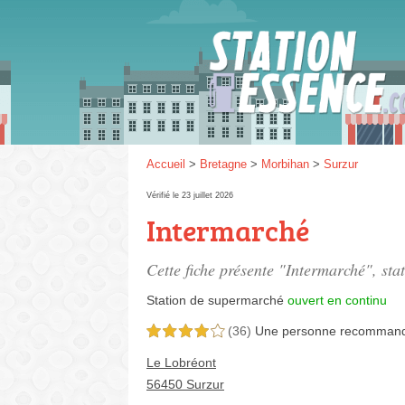
Gaz
SP 9
Accueil
>
Bretagne
>
Morbihan
>
Surzur
Vérifié le 23 juillet 2026
Intermarché
SP 9
Cette fiche présente "Intermarché", st
Station de supermarché
ouvert en continu
(36)
Une personne
recomman
4,0 étoiles sur 5
Le Lobréont
56450 Surzur