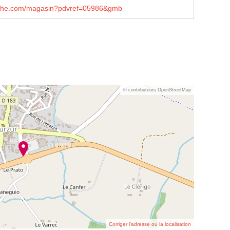
che.com/magasin?pdvref=05986&gmb
© contributeurs OpenStreetMap
Corriger l’adresse ou la localisation