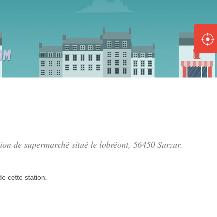
ole :
Disponible
Épuisé
8 :
Disponible
Épuisé
5 :
ation de supermarché situé
le lobréont
, 56450 Surzur.
Disponible
Épuisé
de
cette station.
Fe