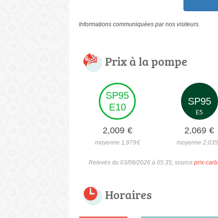
Informations communiquées par nos visiteurs.
Prix à la pompe
SP95
SP95
E10
E5
2,009
€
2,069
€
moyenne 1,979
€
moyenne 2,03
Relevés du 03/08/2026 à 05:35, source
prix-carb
Horaires