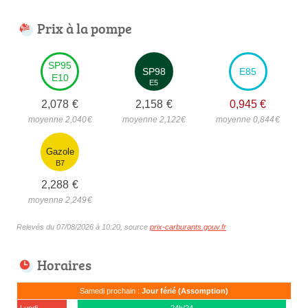
Prix à la pompe
SP95
SP98
E85
E10
E5
2,078
€
2,158
€
0,945
€
moyenne 2,040
€
moyenne 2,122
€
moyenne 0,844
€
Gazole
B7
2,288
€
moyenne 2,249
€
Relevés du 07/08/2026 à 10:20, source
prix-carburants.gouv.fr
Horaires
Samedi prochain :
Jour férié (Assomption)
Lundi
24h/24