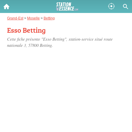
Gazole :
Grand-Est
>
Moselle
>
Betting
Esso Betting
Disponible
Épuisé
Cette fiche présente "Esso Betting", station-service situé
route
SP 98 :
nationale 3
, 57800 Betting.
Disponible
Épuisé
SP 95 :
Disponible
Épuisé
Fermer