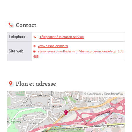
Contact
Téléphone
Téléphoner à la station-service
www.essofuelfinder.fr
Site web
stations-esso.northatlantic.fr/l/betting/rue-nationale/eup_185
685
Plan et adresse
© contributeurs OpenStreetMap