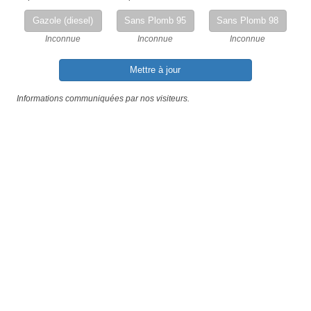
Gazole (diesel)
Sans Plomb 95
Sans Plomb 98
Inconnue
Inconnue
Inconnue
Mettre à jour
Informations communiquées par nos visiteurs.