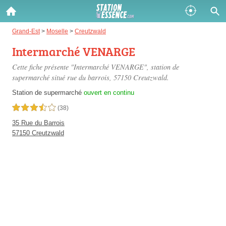
Gazole :
Grand-Est
>
Moselle
>
Creutzwald
Intermarché VENARGE
Disponible
Épuisé
Cette fiche présente "Intermarché VENARGE", station de
SP 98 :
supermarché situé
rue du barrois
, 57150 Creutzwald.
Disponible
Épuisé
Station de supermarché
ouvert en continu
3,5 étoiles sur 5
(38)
SP 95 :
35 Rue du Barrois
Disponible
Épuisé
57150 Creutzwald
Fermer