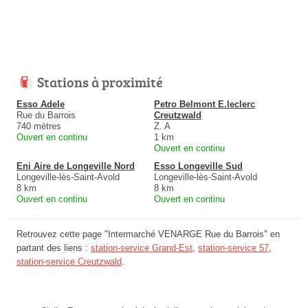
Stations à proximité
Esso Adele
Petro Belmont E.leclerc
Rue du Barrois
Creutzwald
740 mètres
Z. A
Ouvert en continu
1 km
Ouvert en continu
Eni Aire de Longeville Nord
Esso Longeville Sud
Longeville-lès-Saint-Avold
Longeville-lès-Saint-Avold
8 km
8 km
Ouvert en continu
Ouvert en continu
Retrouvez cette page "Intermarché VENARGE Rue du Barrois" en
partant des liens :
station-service Grand-Est
,
station-service 57
,
station-service Creutzwald
.