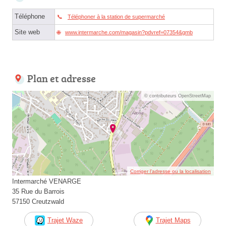
Téléphone
Téléphoner à la station de supermarché
Site web
www.intermarche.com/magasin?pdvref=07354&gmb
Plan et adresse
© contributeurs OpenStreetMap
Corriger l’adresse ou la localisation
Intermarché VENARGE
35 Rue du Barrois
57150 Creutzwald
Trajet Waze
Trajet Maps