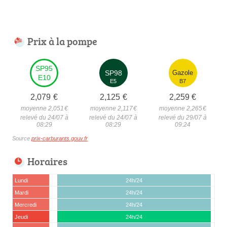
Prix à la pompe
SP95
SP98
Gazole
E10
E5
B7
2,079
€
2,125
€
2,259
€
moyenne 2,051
€
moyenne 2,117
€
moyenne 2,265
€
relevé du 24/07 à
relevé du 24/07 à
relevé du 29/07 à
08:29
08:29
09:24
Source
prix-carburants.gouv.fr
Horaires
Lundi
24h/24
Mardi
24h/24
Mercredi
24h/24
Jeudi
24h/24