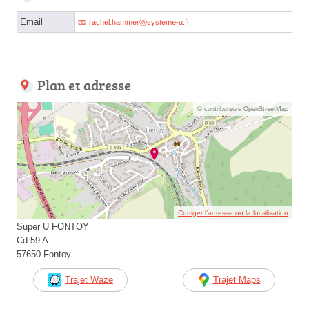
Email
rachel.hammerⓐsysteme-u.fr
Plan et adresse
© contributeurs OpenStreetMap
Corriger l’adresse ou la localisation
Super U FONTOY
Cd 59 A
57650 Fontoy
Trajet Waze
Trajet Maps