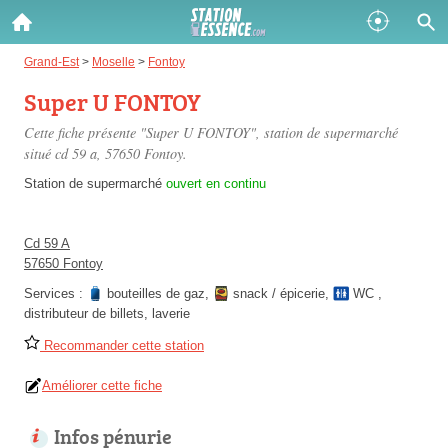
Gazole :
Grand-Est
>
Moselle
>
Fontoy
Super U FONTOY
Disponible
Épuisé
Cette fiche présente "Super U FONTOY", station de supermarché
SP 98 :
situé
cd 59 a
, 57650 Fontoy.
Disponible
Épuisé
Station de supermarché
ouvert en continu
SP 95 :
Cd 59 A
Disponible
Épuisé
57650 Fontoy
Services :
bouteilles de gaz
,
snack / épicerie
,
WC
,
distributeur de billets
,
laverie
Recommander cette station
Améliorer cette fiche
Fermer
Infos pénurie