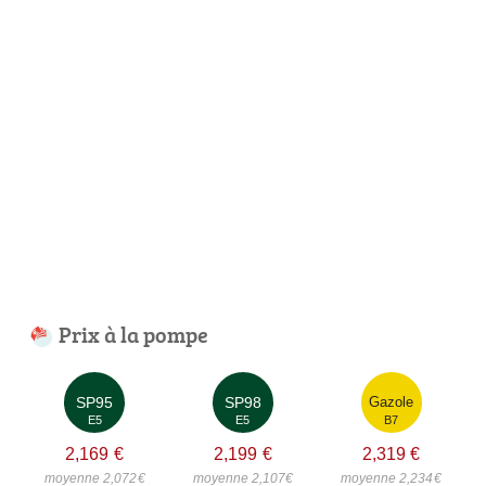
Prix à la pompe
SP95
SP98
Gazole
E5
E5
B7
2,169
€
2,199
€
2,319
€
moyenne 2,072
€
moyenne 2,107
€
moyenne 2,234
€