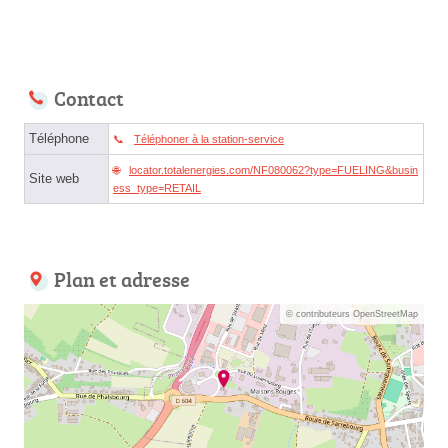
Contact
Téléphone
Téléphoner à la station-service
locator.totalenergies.com/NF080062?type=FUELING&busin
Site web
ess_type=RETAIL
Plan et adresse
© contributeurs OpenStreetMap