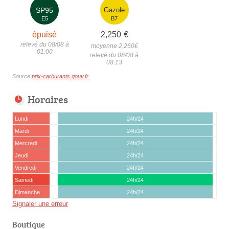
SP95
Gazole
E5
B7
épuisé
2,250
€
relevé du 08/08 à
moyenne 2,260
€
01:00
relevé du 08/08 à
08:13
Source
prix-carburants.gouv.fr
Horaires
Lundi
24h/24
Mardi
24h/24
Mercredi
24h/24
Jeudi
24h/24
Vendredi
24h/24
Samedi
24h/24
Dimanche
24h/24
Signaler une erreur
Boutique