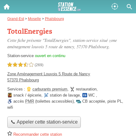
Gazole :
Grand-Est
>
Moselle
>
Phalsbourg
TotalEnergies
Disponible
Épuisé
Cette fiche présente "TotalEnergies", station-service situé
zone
SP 98 :
aménagement louvois 5 route de nancy
, 57370 Phalsbourg.
Disponible
Épuisé
Station-service
ouvert en continu
3,5 étoiles sur 5
(269)
SP 95 :
Zone Aménagement Louvois 5 Route de Nancy
Disponible
Épuisé
57370 Phalsbourg
Services :
carburants premium
,
restauration
,
snack / épicerie
,
station de lavage
,
WC
,
accès
PMR
(toilettes accessibles)
,
CB acceptée
,
piste PL
,
wifi
Fermer
📞 Appeler cette station-service
Recommander cette station