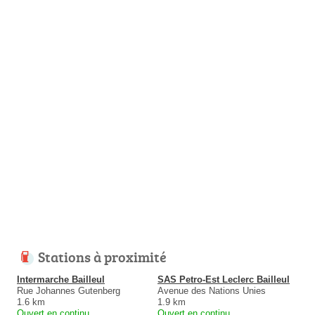
Stations à proximité
Intermarche Bailleul
SAS Petro-Est Leclerc Bailleul
Rue Johannes Gutenberg
Avenue des Nations Unies
1.6 km
1.9 km
Ouvert en continu
Ouvert en continu