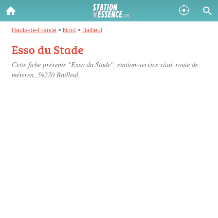
Gazole :
Hauts-de-France
>
Nord
>
Bailleul
Esso du Stade
Disponible
Épuisé
Cette fiche présente "Esso du Stade", station-service situé
route de
SP 98 :
méteren
, 59270 Bailleul.
Disponible
Épuisé
SP 95 :
Disponible
Épuisé
Fermer