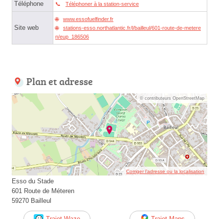
Téléphone
Téléphoner à la station-service
www.essofuelfinder.fr
Site web
stations-esso.northatlantic.fr/l/bailleul/601-route-de-metere
n/eup_186506
Plan et adresse
© contributeurs OpenStreetMap
Corriger l’adresse ou la localisation
Esso du Stade
601 Route de Méteren
59270 Bailleul
Trajet Waze
Trajet Maps