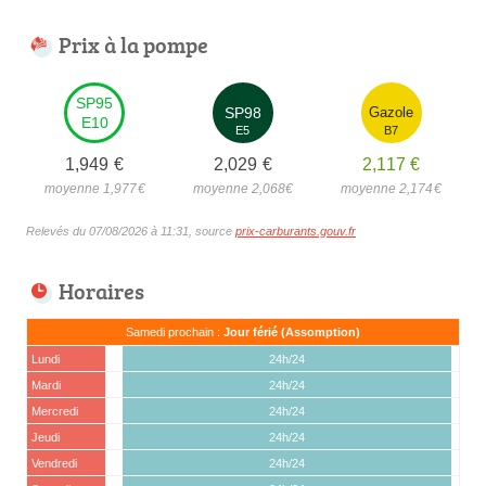
Prix à la pompe
SP95
SP98
Gazole
E10
E5
B7
1,949
€
2,029
€
2,117
€
moyenne 1,977
€
moyenne 2,068
€
moyenne 2,174
€
Relevés du 07/08/2026 à 11:31, source
prix-carburants.gouv.fr
Horaires
Samedi prochain :
Jour férié (Assomption)
Lundi
24h/24
Mardi
24h/24
Mercredi
24h/24
Jeudi
24h/24
Vendredi
24h/24