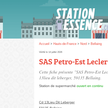
Gaz
SP 9
Accueil
>
Hauts-de-France
>
Nord
>
Bellaing
Vérifié le 14 juillet 2026
SAS Petro-Est Lecler
SP 9
Cette fiche présente "SAS Petro-Est Le
13lieu dit leberger
, 59135 Bellaing.
Station de supermarché
ouvert en continu
Cd 13Lieu Dit Leberger