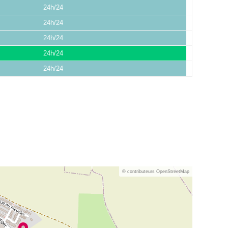
24h/24
24h/24
24h/24
24h/24
24h/24
© contributeurs OpenStreetMap