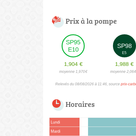
Prix à la pompe
SP95
SP98
E10
E5
1,904
€
1,988
€
moyenne 1,970
€
moyenne 2,06
Relevés du 08/08/2026 à 11:46, source
prix-carb
Horaires
Lundi
Mardi