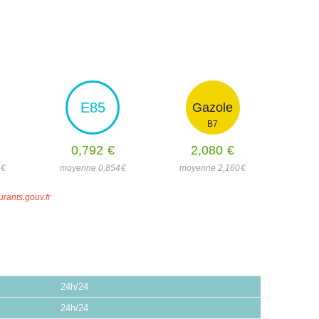
E85
Gazole
B7
0,792
€
2,080
€
4
€
moyenne 0,854
€
moyenne 2,160
€
urants.gouv.fr
24h/24
24h/24