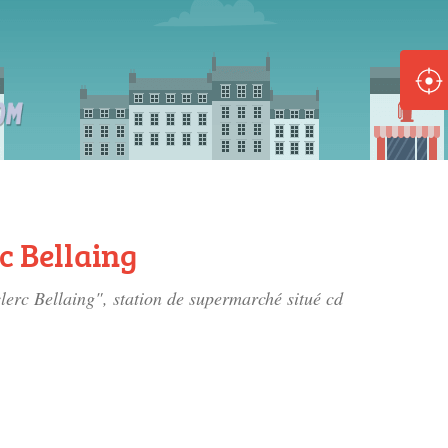
ole :
Disponible
Épuisé
8 :
Disponible
Épuisé
c Bellaing
5 :
clerc Bellaing", station de supermarché situé
cd
Disponible
Épuisé
Fe