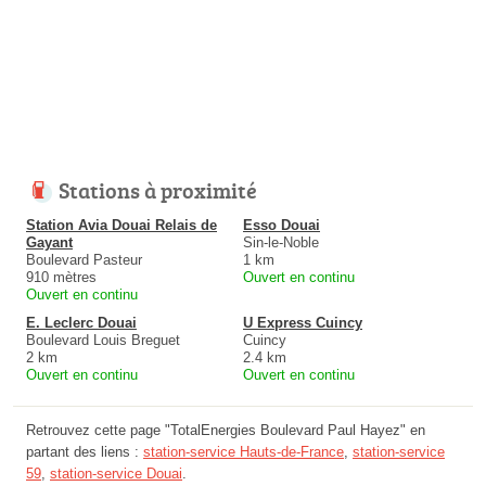
Stations à proximité
Station Avia Douai Relais de
Esso Douai
Gayant
Sin-le-Noble
Boulevard Pasteur
1 km
910 mètres
Ouvert en continu
Ouvert en continu
E. Leclerc Douai
U Express Cuincy
Boulevard Louis Breguet
Cuincy
2 km
2.4 km
Ouvert en continu
Ouvert en continu
Retrouvez cette page "TotalEnergies Boulevard Paul Hayez" en
partant des liens :
station-service Hauts-de-France
,
station-service
59
,
station-service Douai
.