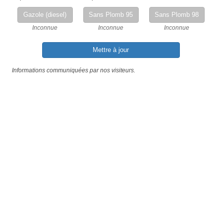
Gazole (diesel)
Sans Plomb 95
Sans Plomb 98
Inconnue
Inconnue
Inconnue
Mettre à jour
Informations communiquées par nos visiteurs.