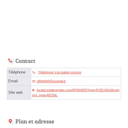
Contact
Téléphone
Téléphoner à la station-service
Email
nf064005ⓐresmail.fr
locator.totalenergies.com/NF064005?type=FUELING&busin
Site web
ess_type=RETAIL
Plan et adresse