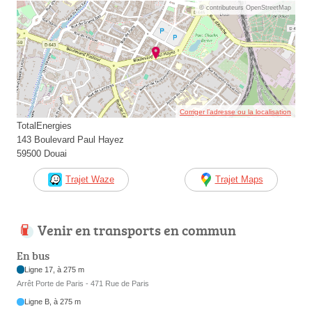
© contributeurs OpenStreetMap
Corriger l’adresse ou la localisation
TotalEnergies
143 Boulevard Paul Hayez
59500 Douai
Trajet Waze
Trajet Maps
Venir en transports en commun
En bus
Ligne 17, à 275 m
Arrêt Porte de Paris - 471 Rue de Paris
Ligne B, à 275 m