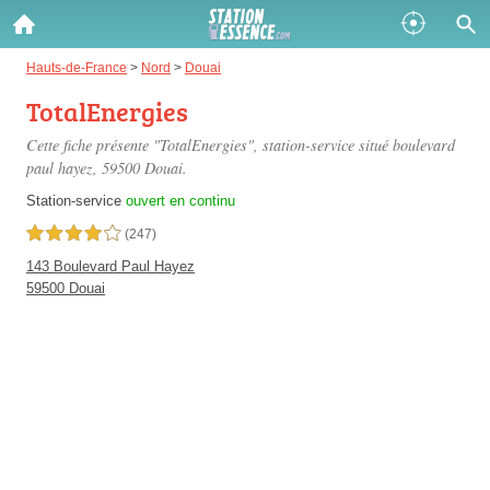
Gazole :
Hauts-de-France
>
Nord
>
Douai
TotalEnergies
Disponible
Épuisé
Cette fiche présente "TotalEnergies", station-service situé
boulevard
SP 98 :
paul hayez
, 59500 Douai.
Disponible
Épuisé
Station-service
ouvert en continu
4,0 étoiles sur 5
(247)
SP 95 :
143 Boulevard Paul Hayez
Disponible
Épuisé
59500 Douai
Fermer