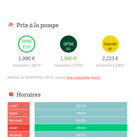
Prix à la pompe
SP95
SP98
Gazole
E10
E5
B7
1,990
€
1,990
€
2,223
€
moyenne 1,987
€
moyenne 2,076
€
moyenne 2,186
€
Relevés du 06/08/2026 à 00:01, source
prix-carburants.gouv.fr
Horaires
Lundi
24h/24
Mardi
24h/24
Mercredi
24h/24
Jeudi
24h/24
Vendredi
24h/24