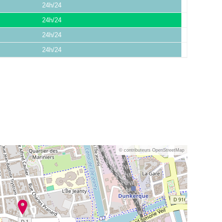
24h/24
24h/24
24h/24
24h/24
© contributeurs OpenStreetMap