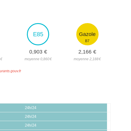
E85
Gazole
B7
0,903
€
2,166
€
7
€
moyenne 0,860
€
moyenne 2,188
€
urants.gouv.fr
24h/24
24h/24
24h/24