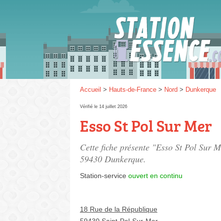
Gaz
SP 9
Accueil
>
Hauts-de-France
>
Nord
>
Dunkerque
Vérifié le 14 juillet 2026
Esso St Pol Sur Mer
SP 9
Cette fiche présente "Esso St Pol Sur M
59430 Dunkerque.
Station-service
ouvert en continu
18 Rue de la République