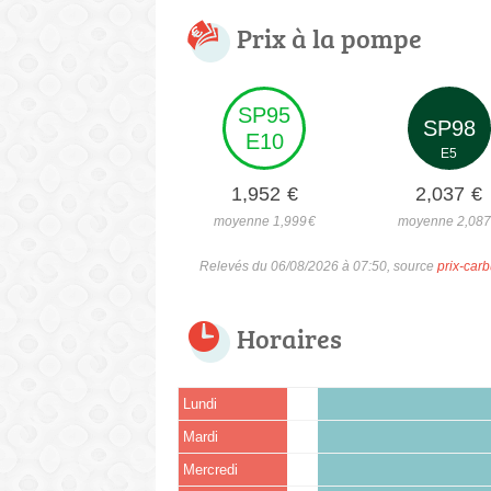
Prix à la pompe
SP95
SP98
E10
E5
1,952
€
2,037
€
moyenne 1,999
€
moyenne 2,08
Relevés du 06/08/2026 à 07:50, source
prix-carb
Horaires
Lundi
Mardi
Mercredi