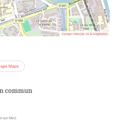
Corriger l’adresse ou la localisation
rajet Maps
 en commun
l-sur-Mer)