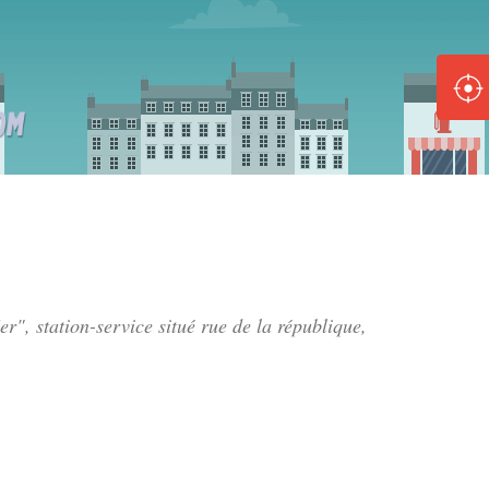
ole :
Disponible
Épuisé
8 :
Disponible
Épuisé
5 :
er", station-service situé
rue de la république
,
Disponible
Épuisé
Fe