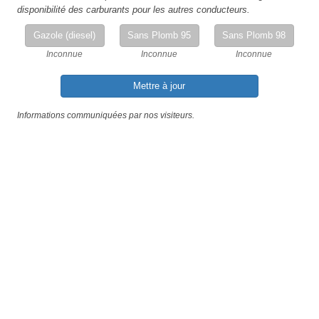
disponibilité des carburants pour les autres conducteurs.
Gazole (diesel)
Sans Plomb 95
Sans Plomb 98
Inconnue
Inconnue
Inconnue
Mettre à jour
Informations communiquées par nos visiteurs.