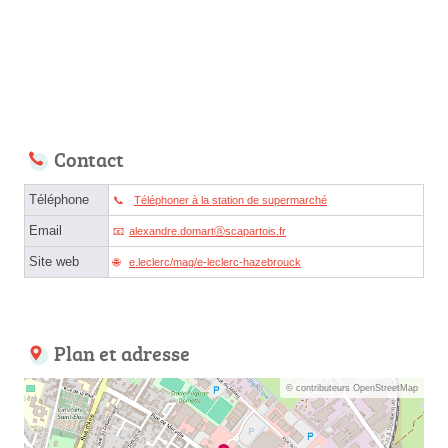
Contact
Téléphone
Téléphoner à la station de supermarché
Email
alexandre.domartⓐscapartois.fr
Site web
e.leclerc/mag/e-leclerc-hazebrouck
Plan et adresse
© contributeurs OpenStreetMap