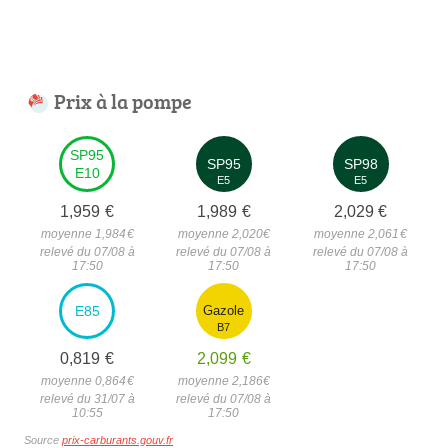
Prix à la pompe
SP95
SP95
SP98
E10
E5
E5
1,959
€
1,989
€
2,029
€
moyenne 1,984
€
moyenne 2,020
€
moyenne 2,061
€
relevé du 07/08 à
relevé du 07/08 à
relevé du 07/08 à
17:50
17:50
17:50
E85
Gazole
B7
0,819
€
2,099
€
moyenne 0,864
€
moyenne 2,186
€
relevé du 31/07 à
relevé du 07/08 à
10:55
17:50
Source
prix-carburants.gouv.fr