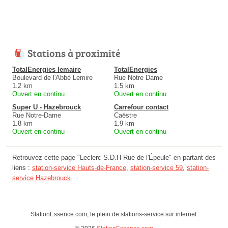
Stations à proximité
TotalEnergies lemaire
TotalEnergies
Boulevard de l'Abbé Lemire
Rue Notre Dame
1.2 km
1.5 km
Ouvert en continu
Ouvert en continu
Super U - Hazebrouck
Carrefour contact
Rue Notre-Dame
Caëstre
1.8 km
1.9 km
Ouvert en continu
Ouvert en continu
Retrouvez cette page "Leclerc S.D.H Rue de l'Épeule" en partant des
liens :
station-service Hauts-de-France
,
station-service 59
,
station-
service Hazebrouck
.
StationEssence.com, le plein de stations-service sur internet.