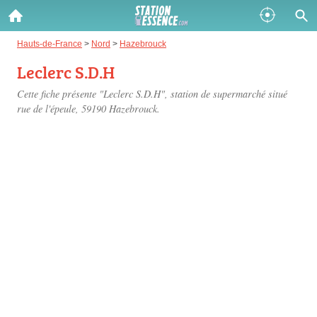
Gazole :
Hauts-de-France
>
Nord
>
Hazebrouck
Leclerc S.D.H
Disponible
Épuisé
Cette fiche présente "Leclerc S.D.H", station de supermarché situé
SP 98 :
rue de l'épeule
, 59190 Hazebrouck.
Disponible
Épuisé
SP 95 :
Disponible
Épuisé
Fermer