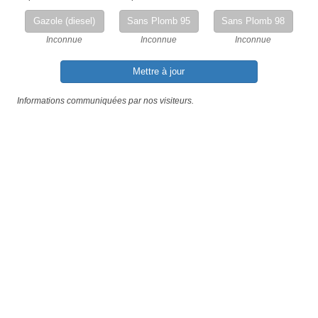
Gazole (diesel)
Sans Plomb 95
Sans Plomb 98
Inconnue
Inconnue
Inconnue
Mettre à jour
Informations communiquées par nos visiteurs.