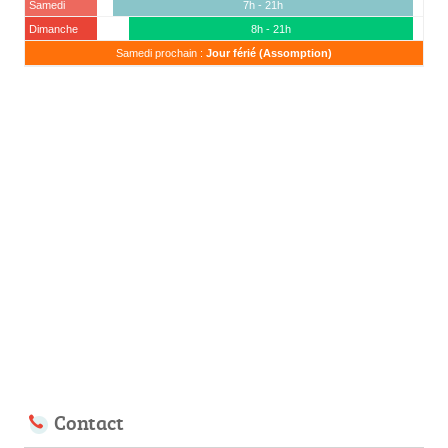
Samedi
7h - 21h
Dimanche
8h - 21h
Samedi prochain :
Jour férié (Assomption)
Contact