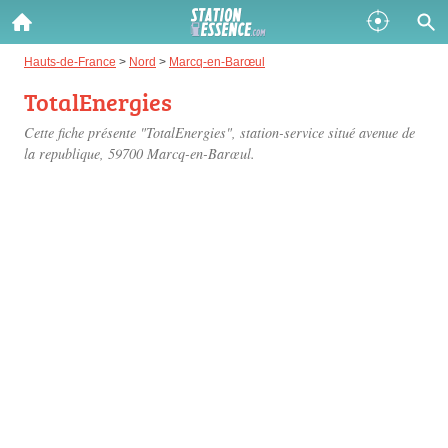
Gazole :
Hauts-de-France
>
Nord
>
Marcq-en-Barœul
TotalEnergies
Disponible
Épuisé
Cette fiche présente "TotalEnergies", station-service situé
avenue de
SP 98 :
la republique
, 59700 Marcq-en-Barœul.
Disponible
Épuisé
SP 95 :
Disponible
Épuisé
Fermer