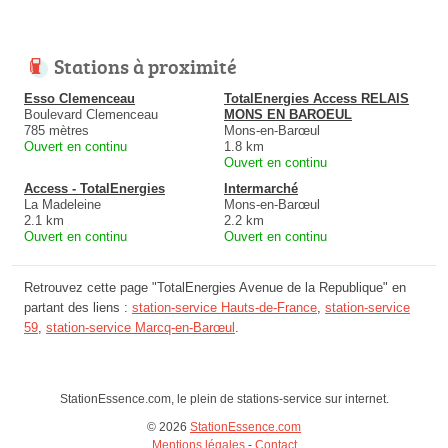
Stations à proximité
Esso Clemenceau
TotalEnergies Access RELAIS
Boulevard Clemenceau
MONS EN BAROEUL
785 mètres
Mons-en-Barœul
Ouvert en continu
1.8 km
Ouvert en continu
Access - TotalEnergies
Intermarché
La Madeleine
Mons-en-Barœul
2.1 km
2.2 km
Ouvert en continu
Ouvert en continu
Retrouvez cette page "TotalEnergies Avenue de la Republique" en
partant des liens :
station-service Hauts-de-France
,
station-service
59
,
station-service Marcq-en-Barœul
.
StationEssence.com, le plein de stations-service sur internet.
© 2026
StationEssence.com
Mentions légales
-
Contact