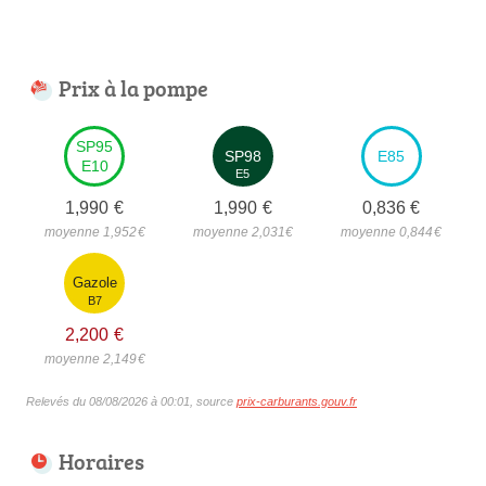
Prix à la pompe
SP95
SP98
E85
E10
E5
1,990
€
1,990
€
0,836
€
moyenne 1,952
€
moyenne 2,031
€
moyenne 0,844
€
Gazole
B7
2,200
€
moyenne 2,149
€
Relevés du 08/08/2026 à 00:01, source
prix-carburants.gouv.fr
Horaires