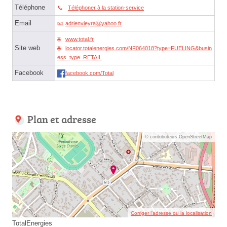
Téléphone
Téléphoner à la station-service
Email
adrienvieyraⓐyahoo.fr
www.total.fr
Site web
locator.totalenergies.com/NF064018?type=FUELING&busin
ess_type=RETAIL
Facebook
facebook.com/Total
Plan et adresse
© contributeurs OpenStreetMap
Corriger l’adresse ou la localisation
TotalEnergies