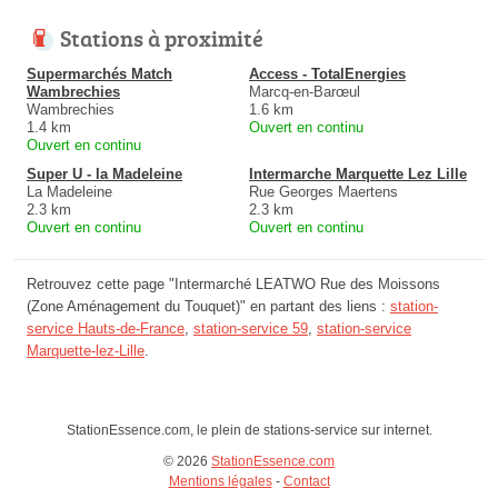
Stations à proximité
Supermarchés Match
Access - TotalEnergies
Wambrechies
Marcq-en-Barœul
Wambrechies
1.6 km
1.4 km
Ouvert en continu
Ouvert en continu
Super U - la Madeleine
Intermarche Marquette Lez Lille
La Madeleine
Rue Georges Maertens
2.3 km
2.3 km
Ouvert en continu
Ouvert en continu
Retrouvez cette page "Intermarché LEATWO Rue des Moissons
(Zone Aménagement du Touquet)" en partant des liens :
station-
service Hauts-de-France
,
station-service 59
,
station-service
Marquette-lez-Lille
.
StationEssence.com, le plein de stations-service sur internet.
© 2026
StationEssence.com
Mentions légales
-
Contact