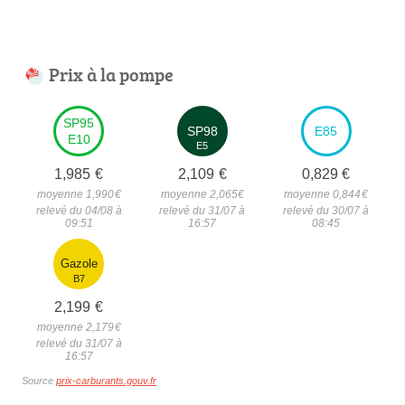
Prix à la pompe
SP95
SP98
E85
E10
E5
1,985
€
2,109
€
0,829
€
moyenne 1,990
€
moyenne 2,065
€
moyenne 0,844
€
relevé du 04/08 à
relevé du 31/07 à
relevé du 30/07 à
09:51
16:57
08:45
Gazole
B7
2,199
€
moyenne 2,179
€
relevé du 31/07 à
16:57
Source
prix-carburants.gouv.fr