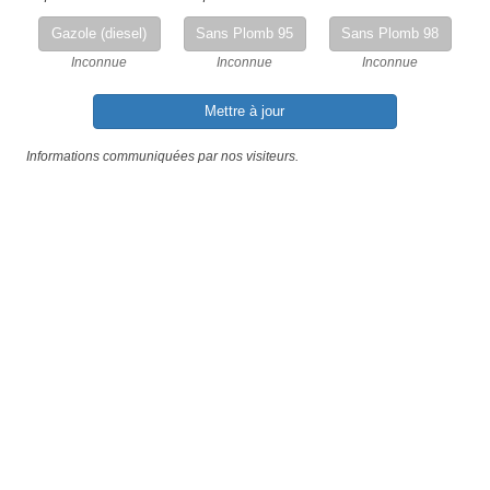
Gazole (diesel)
Sans Plomb 95
Sans Plomb 98
Inconnue
Inconnue
Inconnue
Mettre à jour
Informations communiquées par nos visiteurs.