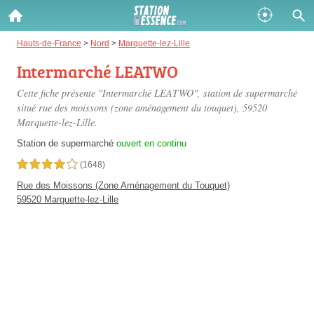
Gazole :
Hauts-de-France
>
Nord
>
Marquette-lez-Lille
Intermarché LEATWO
Disponible
Épuisé
Cette fiche présente "Intermarché LEATWO", station de supermarché
SP 98 :
situé
rue des moissons (zone aménagement du touquet)
, 59520
Marquette-lez-Lille.
Disponible
Épuisé
Station de supermarché
ouvert en continu
SP 95 :
4,0 étoiles sur 5
(1648)
Disponible
Épuisé
Rue des Moissons (Zone Aménagement du Touquet)
59520 Marquette-lez-Lille
Fermer