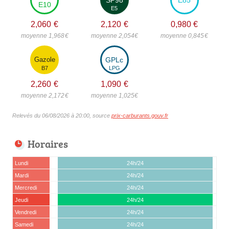
E10
E5
2,060
€
2,120
€
0,980
€
moyenne 1,968
€
moyenne 2,054
€
moyenne 0,845
€
Gazole
GPLc
B7
LPG
2,260
€
1,090
€
moyenne 2,172
€
moyenne 1,025
€
Relevés du 06/08/2026 à 20:00, source
prix-carburants.gouv.fr
Horaires
Lundi
24h/24
Mardi
24h/24
Mercredi
24h/24
Jeudi
24h/24
Vendredi
24h/24
Samedi
24h/24