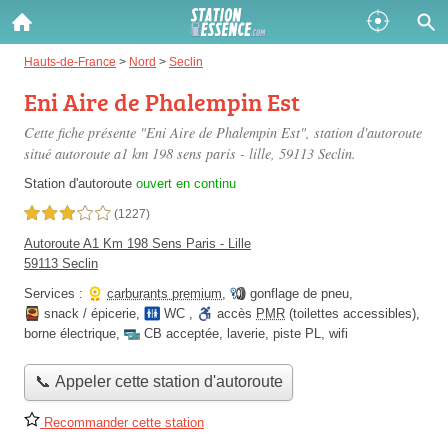
Gazole :
Hauts-de-France
>
Nord
>
Seclin
Eni Aire de Phalempin Est
Disponible
Épuisé
Cette fiche présente "Eni Aire de Phalempin Est", station d'autoroute
SP 98 :
situé
autoroute a1 km 198 sens paris - lille
, 59113 Seclin.
Disponible
Épuisé
Station d'autoroute
ouvert en continu
3,0 étoiles sur 5
(1227)
SP 95 :
Autoroute A1 Km 198 Sens Paris - Lille
Disponible
Épuisé
59113 Seclin
Services :
carburants premium
,
gonflage de pneu
,
snack / épicerie
,
WC
,
accès
PMR
(toilettes accessibles)
,
borne électrique
,
CB acceptée
,
laverie
,
piste PL
,
wifi
📞 Appeler cette station d'autoroute
Fermer
Recommander cette station