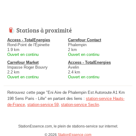
Stations à proximité
Access - TotalEnergies
Carrefour Contact
Rond-Point de l'Épinette
Phalempin
1.9 km
2 km
Ouvert en continu
Ouvert en continu
Carrefour Market
Access - TotalEnergies
Impasse Roger Bouvry
Avelin
2.2 km
2.4 km
Ouvert en continu
Ouvert en continu
Retrouvez cette page "Eni Aire de Phalempin Est Autoroute A1 Km
198 Sens Paris - Lille" en partant des liens :
station-service Hauts-
de-France
,
station-service 59
,
station-service Seclin
.
StationEssence.com, le plein de stations-service sur internet.
© 2026
StationEssence.com