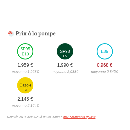
Prix à la pompe
SP95
SP98
E85
E10
E5
1,959
€
1,990
€
0,968
€
moyenne 1,968
€
moyenne 2,038
€
moyenne 0,845
€
Gazole
B7
2,145
€
moyenne 2,164
€
Relevés du 06/08/2026 à 08:38, source
prix-carburants.gouv.fr