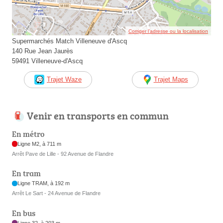
Corriger l’adresse ou la localisation
Supermarchés Match Villeneuve d'Ascq
140 Rue Jean Jaurès
59491 Villeneuve-d'Ascq
Trajet Waze
Trajet Maps
Venir en transports en commun
En métro
Ligne M2, à 711 m
Arrêt Pave de Lille - 92 Avenue de Flandre
En tram
Ligne TRAM, à 192 m
Arrêt Le Sart - 24 Avenue de Flandre
En bus
Ligne 32, à 203 m