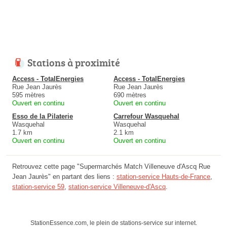
Stations à proximité
Access - TotalEnergies
Access - TotalEnergies
Rue Jean Jaurès
Rue Jean Jaurès
595 mètres
690 mètres
Ouvert en continu
Ouvert en continu
Esso de la Pilaterie
Carrefour Wasquehal
Wasquehal
Wasquehal
1.7 km
2.1 km
Ouvert en continu
Ouvert en continu
Retrouvez cette page "Supermarchés Match Villeneuve d'Ascq Rue
Jean Jaurès" en partant des liens :
station-service Hauts-de-France
,
station-service 59
,
station-service Villeneuve-d'Ascq
.
StationEssence.com, le plein de stations-service sur internet.