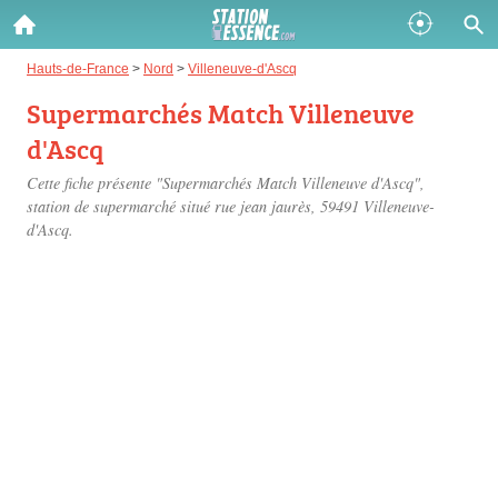
Gazole :
Hauts-de-France
>
Nord
>
Villeneuve-d'Ascq
Supermarchés Match Villeneuve
Disponible
Épuisé
d'Ascq
SP 98 :
Cette fiche présente "Supermarchés Match Villeneuve d'Ascq",
Disponible
Épuisé
station de supermarché situé
rue jean jaurès
, 59491 Villeneuve-
d'Ascq.
SP 95 :
Disponible
Épuisé
Fermer