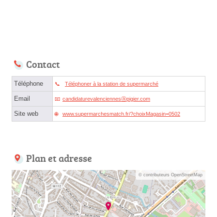
Contact
Téléphone
Téléphoner à la station de supermarché
Email
candidaturevalenciennesⓐpigier.com
Site web
www.supermarchesmatch.fr/?choixMagasin=0502
Plan et adresse
© contributeurs OpenStreetMap