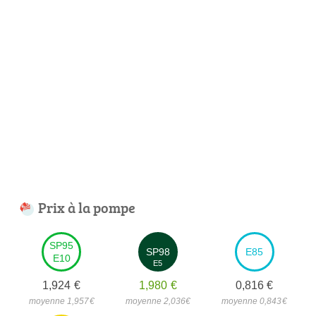
Prix à la pompe
SP95
SP98
E85
E10
E5
1,924
€
1,980
€
0,816
€
moyenne 1,957
€
moyenne 2,036
€
moyenne 0,843
€