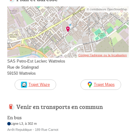
© contributeurs OpenStreetMap
Corriger l’adresse ou la localisation
SAS Petro-Est Leclerc Wattrelos
Rue de Stalingrad
59150 Wattrelos
Trajet Waze
Trajet Maps
Venir en transports en commun
En bus
Ligne L3, à 302 m
Arrêt Republique - 189 Rue Carnot