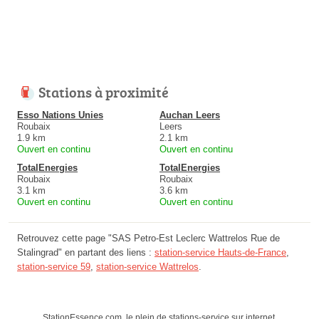
Stations à proximité
Esso Nations Unies
Auchan Leers
Roubaix
Leers
1.9 km
2.1 km
Ouvert en continu
Ouvert en continu
TotalEnergies
TotalEnergies
Roubaix
Roubaix
3.1 km
3.6 km
Ouvert en continu
Ouvert en continu
Retrouvez cette page "SAS Petro-Est Leclerc Wattrelos Rue de
Stalingrad" en partant des liens :
station-service Hauts-de-France
,
station-service 59
,
station-service Wattrelos
.
StationEssence.com, le plein de stations-service sur internet.