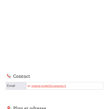
Contact
Email
melanie.jougletⓐscapartois.fr
Plan et adresse