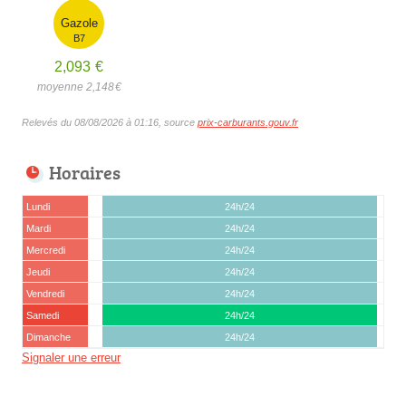
Gazole
B7
2,093
€
moyenne 2,148
€
Relevés du 08/08/2026 à 01:16, source
prix-carburants.gouv.fr
Horaires
Lundi
24h/24
Mardi
24h/24
Mercredi
24h/24
Jeudi
24h/24
Vendredi
24h/24
Samedi
24h/24
Dimanche
24h/24
Signaler une erreur