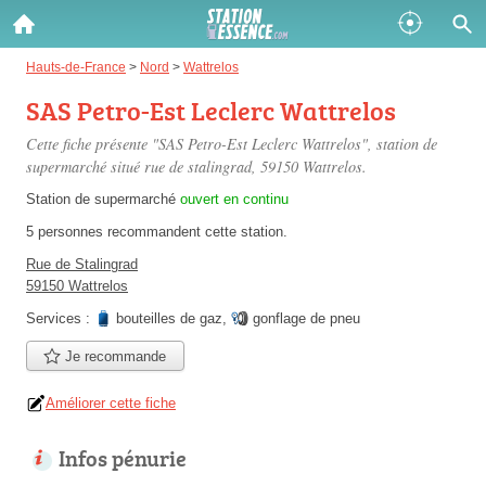
Gazole :
Hauts-de-France
>
Nord
>
Wattrelos
SAS Petro-Est Leclerc Wattrelos
Disponible
Épuisé
Cette fiche présente "SAS Petro-Est Leclerc Wattrelos", station de
SP 98 :
supermarché situé
rue de stalingrad
, 59150 Wattrelos.
Disponible
Épuisé
Station de supermarché
ouvert en continu
5 personnes
recommandent
cette station.
SP 95 :
Rue de Stalingrad
Disponible
Épuisé
59150 Wattrelos
Services :
bouteilles de gaz
,
gonflage de pneu
Je recommande
Améliorer cette fiche
Fermer
Infos pénurie