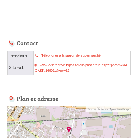
Contact
Téléphone
Téléphoner à la station de supermarché
www.leclercdrive.fr/passerelle/passerelle.aspx?param=MA
Site web
GASIN146011&vue=32
Plan et adresse
© contributeurs OpenStreetMap