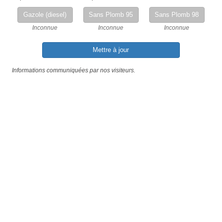
Gazole (diesel)
Sans Plomb 95
Sans Plomb 98
Inconnue
Inconnue
Inconnue
Mettre à jour
Informations communiquées par nos visiteurs.