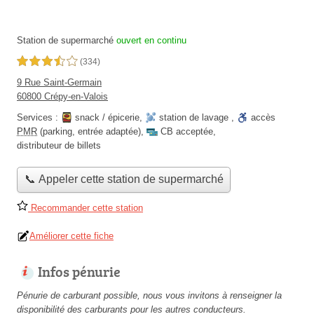
Station de supermarché
ouvert en continu
3,5 étoiles sur 5
(334)
9 Rue Saint-Germain
60800 Crépy-en-Valois
Services :
snack / épicerie
,
station de lavage
,
accès
PMR
(parking, entrée adaptée)
,
CB acceptée
,
distributeur de billets
📞 Appeler cette station de supermarché
Recommander cette station
Améliorer cette fiche
Infos pénurie
Pénurie de carburant possible, nous vous invitons à renseigner la
disponibilité des carburants pour les autres conducteurs.