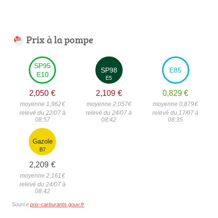
Prix à la pompe
SP95
SP98
E85
E10
E5
2,050
€
2,109
€
0,829
€
moyenne 1,962
€
moyenne 2,057
€
moyenne 0,879
€
relevé du 22/07 à
relevé du 24/07 à
relevé du 17/07 à
08:57
08:42
08:35
Gazole
B7
2,209
€
moyenne 2,161
€
relevé du 24/07 à
08:42
Source
prix-carburants.gouv.fr