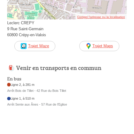
Corriger l’adresse ou la localisation
Leclerc CREPY
9 Rue Saint-Germain
60800 Crépy-en-Valois
Trajet Waze
Trajet Maps
Venir en transports en commun
En bus
Ligne 2, à 281 m
Arrêt Bois de Tillet - 42 Rue du Bois Tillet
Ligne 1, à 510 m
Arrêt Sente aux Ânes - 57 Rue de l’Eglise