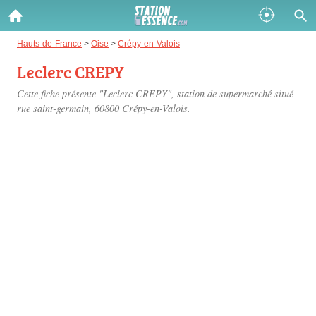
Gazole :
Hauts-de-France
>
Oise
>
Crépy-en-Valois
Leclerc CREPY
Disponible
Épuisé
Cette fiche présente "Leclerc CREPY", station de supermarché situé
SP 98 :
rue saint-germain
, 60800 Crépy-en-Valois.
Disponible
Épuisé
SP 95 :
Disponible
Épuisé
Fermer