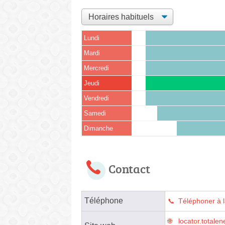
Lundi
Mardi
Mercredi
Jeudi
Vendredi
Samedi
Dimanche
Contact
Téléphone
Téléphoner à l
locator.tota