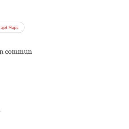
rajet Maps
 en commun
s