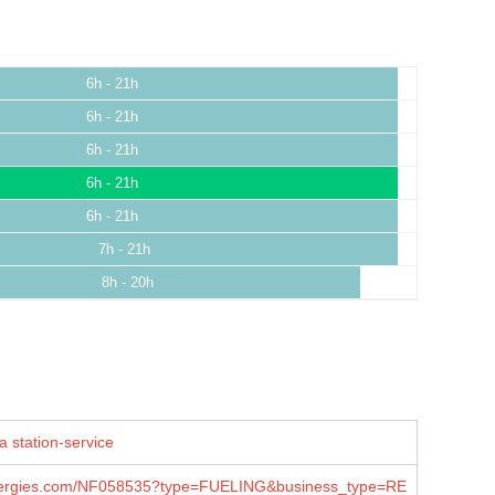
6h - 21h
6h - 21h
6h - 21h
6h - 21h
6h - 21h
7h - 21h
8h - 20h
a station-service
lenergies.com/NF058535?type=FUELING&business_type=RE