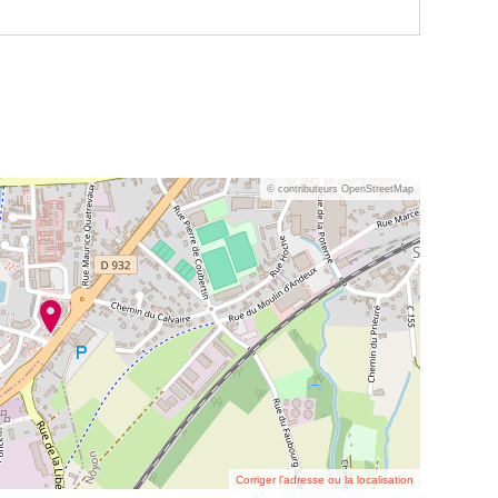
© contributeurs OpenStreetMap
Corriger l’adresse ou la localisation