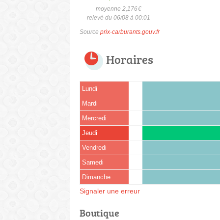
moyenne 2,176
€
relevé du 06/08 à 00:01
Source
prix-carburants.gouv.fr
Horaires
Lundi
Mardi
Mercredi
Jeudi
Vendredi
Samedi
Dimanche
Signaler une erreur
Boutique