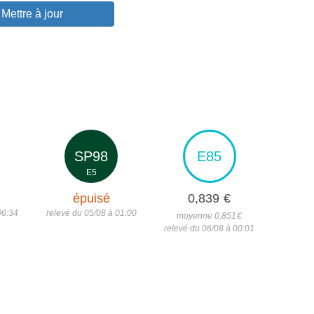
Mettre à jour
SP98
E85
E5
épuisé
0,839
€
06:34
relevé du 05/08 à 01:00
moyenne 0,851
€
relevé du 06/08 à 00:01