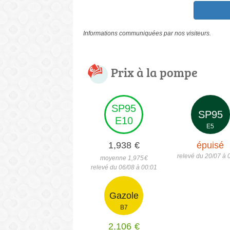
Informations communiquées par nos visiteurs.
Prix à la pompe
SP95
SP95
E10
E5
1,938
€
épuisé
relevé du 20/07 à 
moyenne 1,975
€
relevé du 06/08 à 00:01
Gazole
B7
2,106
€