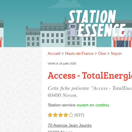
Gaz
SP 9
Accueil
>
Hauts-de-France
>
Oise
>
Noyon
Vérifié le 24 juillet 2026
Access - TotalEnergi
SP 9
Cette fiche présente "Access - TotalEne
60400 Noyon.
Station-service
ouvert en continu
(637)
4,0 étoiles sur 5
70 Avenue Jean Jaurès