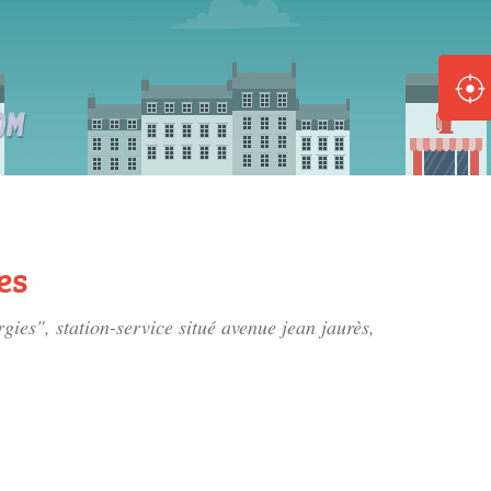
ole :
Disponible
Épuisé
8 :
Disponible
Épuisé
es
5 :
rgies", station-service situé
avenue jean jaurès
,
Disponible
Épuisé
Fe