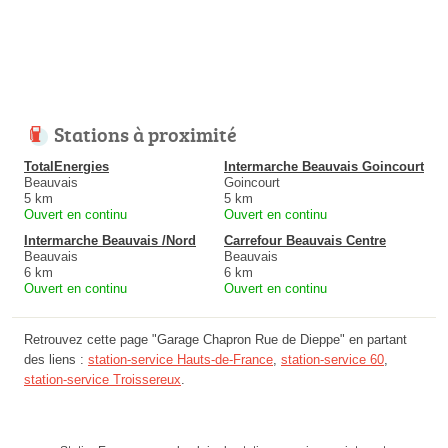
Stations à proximité
TotalEnergies
Intermarche Beauvais Goincourt
Beauvais
Goincourt
5 km
5 km
Ouvert en continu
Ouvert en continu
Intermarche Beauvais /Nord
Carrefour Beauvais Centre
Beauvais
Beauvais
6 km
6 km
Ouvert en continu
Ouvert en continu
Retrouvez cette page "Garage Chapron Rue de Dieppe" en partant
des liens :
station-service Hauts-de-France
,
station-service 60
,
station-service Troissereux
.