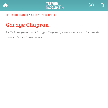
Gazole :
Hauts-de-France
>
Oise
>
Troissereux
Garage Chapron
Disponible
Épuisé
Cette fiche présente "Garage Chapron", station-service situé
rue de
SP 98 :
dieppe
, 60112 Troissereux.
Disponible
Épuisé
SP 95 :
Disponible
Épuisé
Fermer