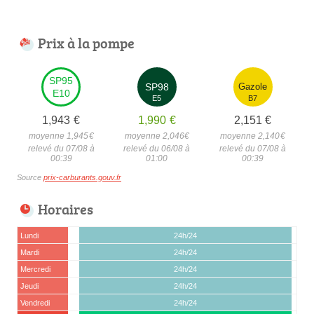
Prix à la pompe
SP95
SP98
Gazole
E10
E5
B7
1,943
€
1,990
€
2,151
€
moyenne 1,945
€
moyenne 2,046
€
moyenne 2,140
€
relevé du 07/08 à
relevé du 06/08 à
relevé du 07/08 à
00:39
01:00
00:39
Source
prix-carburants.gouv.fr
Horaires
Lundi
24h/24
Mardi
24h/24
Mercredi
24h/24
Jeudi
24h/24
Vendredi
24h/24