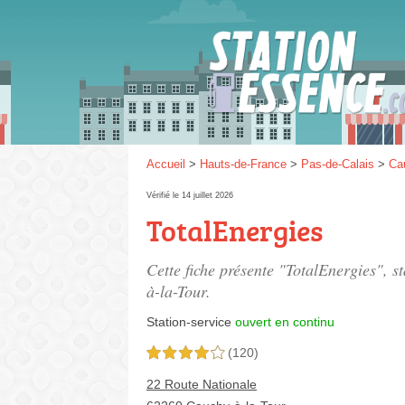
Gaz
SP 9
Accueil
>
Hauts-de-France
>
Pas-de-Calais
>
Ca
Vérifié le 14 juillet 2026
TotalEnergies
SP 9
Cette fiche présente "TotalEnergies", s
à-la-Tour.
Station-service
ouvert en continu
(120)
4,0 étoiles sur 5
22 Route Nationale