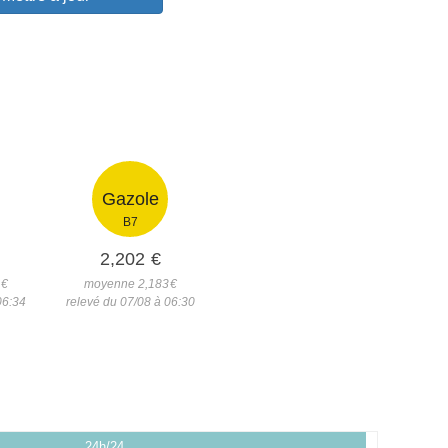
Gazole
B7
2,202
€
1
€
moyenne 2,183
€
06:34
relevé du 07/08 à 06:30
24h/24