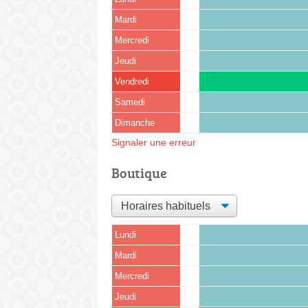
Mardi
Mercredi
Jeudi
Vendredi
Samedi
Dimanche
Signaler une erreur
Boutique
Lundi
Mardi
Mercredi
Jeudi