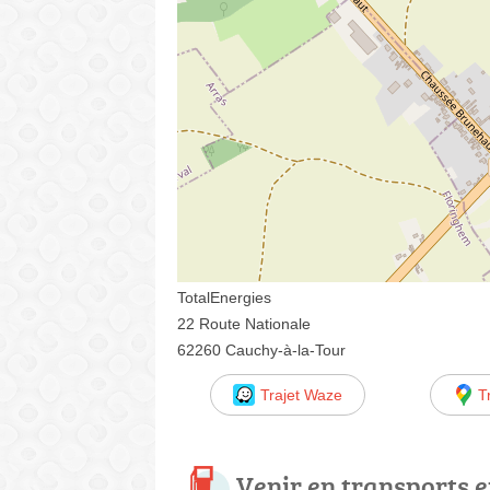
TotalEnergies
22 Route Nationale
62260 Cauchy-à-la-Tour
Trajet Waze
T
Venir en transports