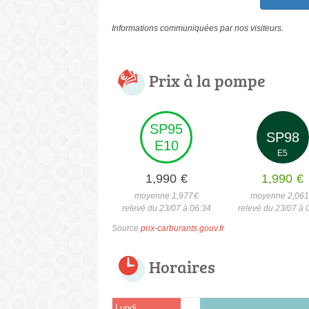
Informations communiquées par nos visiteurs.
Prix à la pompe
SP95
SP98
E10
E5
1,990
€
1,990
€
moyenne 1,977
€
moyenne 2,06
relevé du 23/07 à 06:34
relevé du 23/07 à 
Source
prix-carburants.gouv.fr
Horaires
Lundi