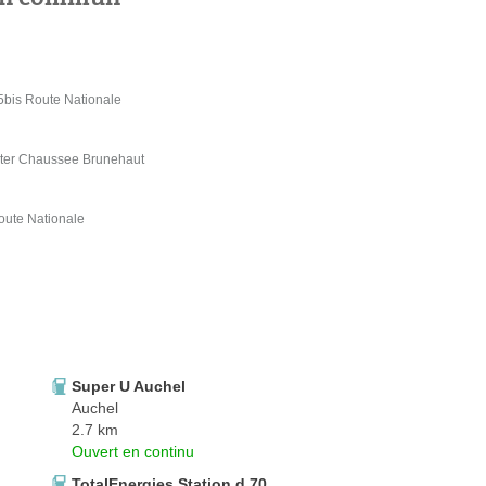
5bis Route Nationale
5ter Chaussee Brunehaut
oute Nationale
Super U Auchel
Auchel
2.7 km
Ouvert en continu
TotalEnergies Station d 70