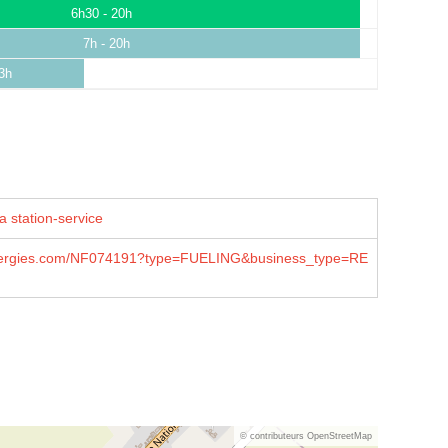
6h30 - 20h
7h - 20h
13h
a station-service
lenergies.com/NF074191?type=FUELING&business_type=RE
© contributeurs OpenStreetMap