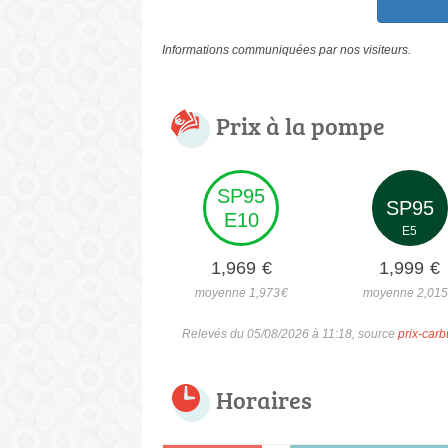
Informations communiquées par nos visiteurs.
Prix à la pompe
SP95
SP95
E10
E5
1,969
€
1,999
€
moyenne 1,973
€
moyenne 2,01
Relevés du 05/08/2026 à 11:18, source
prix-carb
Horaires