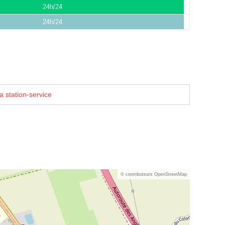
24h/24
24h/24
a station-service
© contributeurs OpenStreetMap