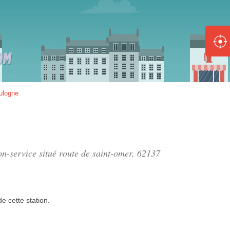
ole :
Disponible
Épuisé
8 :
ulogne
Disponible
Épuisé
5 :
on-service situé
route de saint-omer
, 62137
Disponible
Épuisé
de
cette station.
Fe