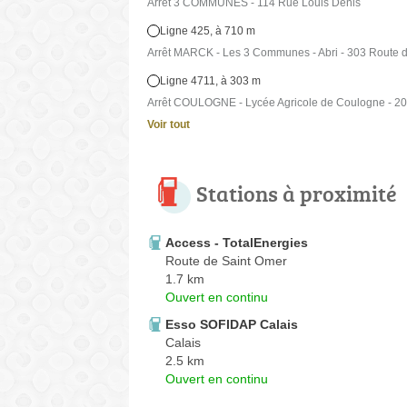
Arrêt 3 COMMUNES - 114 Rue Louis Denis
Ligne 425, à 710 m
Arrêt MARCK - Les 3 Communes - Abri - 303 Route 
Ligne 4711, à 303 m
Arrêt COULOGNE - Lycée Agricole de Coulogne - 2
Voir tout
Stations à proximité
Access - TotalEnergies
Route de Saint Omer
1.7 km
Ouvert en continu
Esso SOFIDAP Calais
Calais
2.5 km
Ouvert en continu