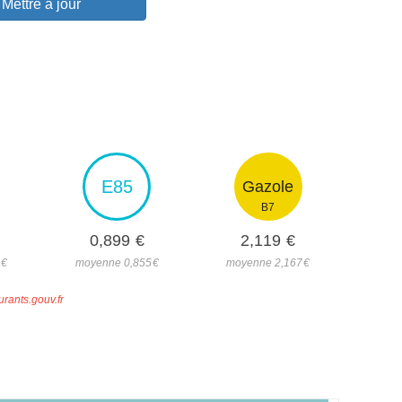
Mettre à jour
E85
Gazole
B7
0,899
€
2,119
€
5
€
moyenne 0,855
€
moyenne 2,167
€
urants.gouv.fr