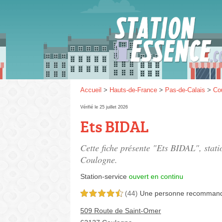
Gaz
SP 9
Accueil
>
Hauts-de-France
>
Pas-de-Calais
>
Co
Vérifié le 25 juillet 2026
Ets BIDAL
SP 9
Cette fiche présente "Ets BIDAL", stati
Coulogne.
Station-service
ouvert en continu
(44)
Une personne
recomman
4,5 étoiles sur 5
509 Route de Saint-Omer