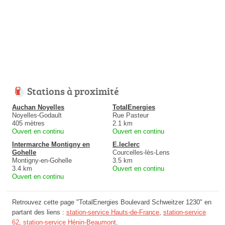
Stations à proximité
Auchan Noyelles
TotalEnergies
Noyelles-Godault
Rue Pasteur
405 mètres
2.1 km
Ouvert en continu
Ouvert en continu
Intermarche Montigny en
E.leclerc
Gohelle
Courcelles-lès-Lens
Montigny-en-Gohelle
3.5 km
3.4 km
Ouvert en continu
Ouvert en continu
Retrouvez cette page "TotalEnergies Boulevard Schweitzer 1230" en
partant des liens :
station-service Hauts-de-France
,
station-service
62
,
station-service Hénin-Beaumont
.