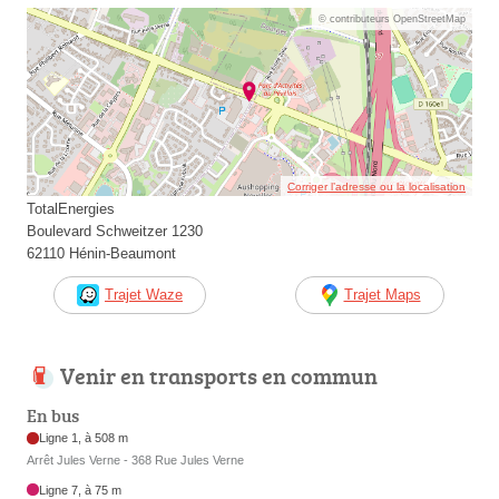
© contributeurs OpenStreetMap
Corriger l’adresse ou la localisation
TotalEnergies
Boulevard Schweitzer 1230
62110 Hénin-Beaumont
Trajet Waze
Trajet Maps
Venir en transports en commun
En bus
Ligne 1, à 508 m
Arrêt Jules Verne - 368 Rue Jules Verne
Ligne 7, à 75 m