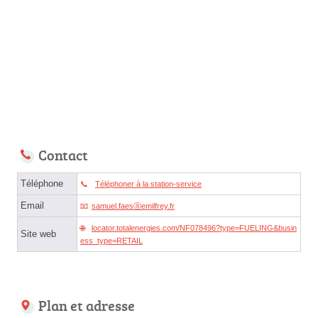
Contact
Téléphone
Téléphoner à la station-service
Email
samuel.faesⓐemilfrey.fr
locator.totalenergies.com/NF078496?type=FUELING&busin
Site web
ess_type=RETAIL
Plan et adresse