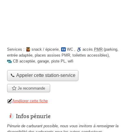
Services :
snack / épicerie
,
WC
,
accès
PMR
(parking,
entrée adaptée, places assises PMR, toilettes accessibles)
,
CB acceptée
,
garage
,
piste PL
,
wifi
📞 Appeler cette station-service
Je recommande
Améliorer cette fiche
Infos pénurie
Pénurie de carburant possible, nous vous invitons à renseigner la
disponibilité des carburants pour les autres conducteurs.