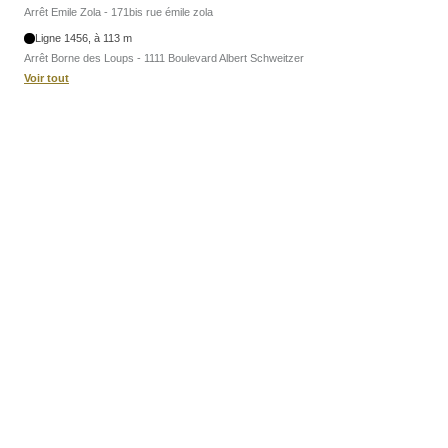
Arrêt Emile Zola - 171bis rue émile zola
Ligne 1456, à 113 m
Arrêt Borne des Loups - 1111 Boulevard Albert Schweitzer
Voir tout