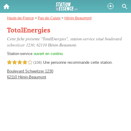
Gazole :
Hauts-de-France
>
Pas-de-Calais
>
Hénin-Beaumont
TotalEnergies
Disponible
Épuisé
Cette fiche présente "TotalEnergies", station-service situé
boulevard
SP 98 :
schweitzer 1230
, 62110 Hénin-Beaumont.
Disponible
Épuisé
Station-service
ouvert en continu
Une personne
recommande
cette station.
4,0 étoiles sur 5
(108)
SP 95 :
Boulevard Schweitzer 1230
Disponible
Épuisé
62110 Hénin-Beaumont
Fermer