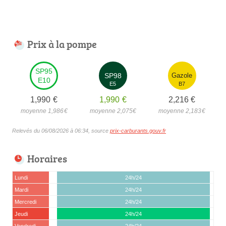
Prix à la pompe
SP95
SP98
Gazole
E10
E5
B7
1,990
€
1,990
€
2,216
€
moyenne 1,986
€
moyenne 2,075
€
moyenne 2,183
€
Relevés du 06/08/2026 à 06:34, source
prix-carburants.gouv.fr
Horaires
Lundi
24h/24
Mardi
24h/24
Mercredi
24h/24
Jeudi
24h/24