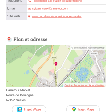
Téléphone
Téléphoner à la station de supermarché
Email
sylvain_cauxⓐcarrefour.com
Site web
www.carrefour.fr/magasin/market-nesles
Plan et adresse
© contributeurs OpenStreetMap
Corriger l’adresse ou la localisation
Carrefour Market
Route de Boulogne
62152 Nesles
Trajet Waze
Trajet Maps