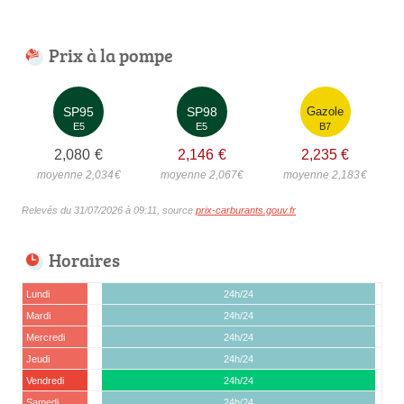
Prix à la pompe
SP95
SP98
Gazole
E5
E5
B7
2,080
€
2,146
€
2,235
€
moyenne 2,034
€
moyenne 2,067
€
moyenne 2,183
€
Relevés du 31/07/2026 à 09:11, source
prix-carburants.gouv.fr
Horaires
Lundi
24h/24
Mardi
24h/24
Mercredi
24h/24
Jeudi
24h/24
Vendredi
24h/24
Samedi
24h/24