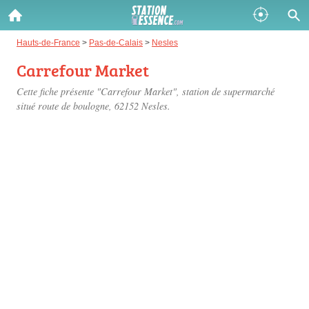
Gazole :
Hauts-de-France
>
Pas-de-Calais
>
Nesles
Carrefour Market
Disponible
Épuisé
Cette fiche présente "Carrefour Market", station de supermarché
SP 98 :
situé
route de boulogne
, 62152 Nesles.
Disponible
Épuisé
SP 95 :
Disponible
Épuisé
Fermer