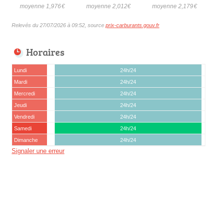
moyenne 1,976
€
moyenne 2,012
€
moyenne 2,179
€
Relevés du 27/07/2026 à 09:52, source
prix-carburants.gouv.fr
Horaires
Lundi
24h/24
Mardi
24h/24
Mercredi
24h/24
Jeudi
24h/24
Vendredi
24h/24
Samedi
24h/24
Dimanche
24h/24
Signaler une erreur