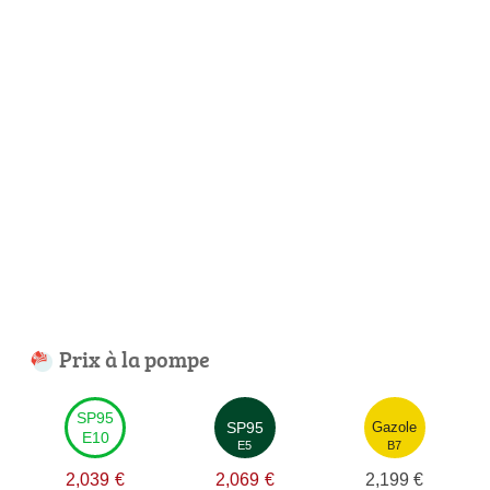
Prix à la pompe
SP95
SP95
Gazole
E10
E5
B7
2,039
€
2,069
€
2,199
€