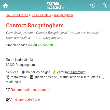
Gazole :
Hauts-de-France
>
Pas-de-Calais
>
Racquinghem
Contact Racquinghem
Disponible
Épuisé
Cette fiche présente "Contact Racquinghem", station-service situé
SP 98 :
route nationale 43
, 62120 Racquinghem.
Disponible
Épuisé
Station-service
ouvert en continu
SP 95 :
Route Nationale 43
Disponible
Épuisé
62120 Racquinghem
Services :
bouteilles de gaz
,
carburants premium
,
restauration
,
snack / épicerie
,
distributeur de billets
,
piste PL
,
relais colis
Recommander cette station
Fermer
Améliorer cette fiche