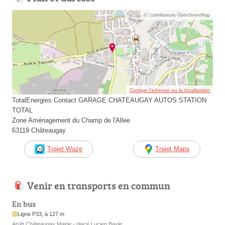
© contributeurs OpenStreetMap
Corriger l’adresse ou la localisation
TotalEnergies Contact GARAGE CHATEAUGAY AUTOS STATION
TOTAL
Zone Aménagement du Champ de l'Allee
63119 Châteaugay
Trajet Waze
Trajet Maps
Venir en transports en commun
En bus
Ligne P33, à 127 m
Arrêt Châteaugay Mairie - place Lucien Bayle