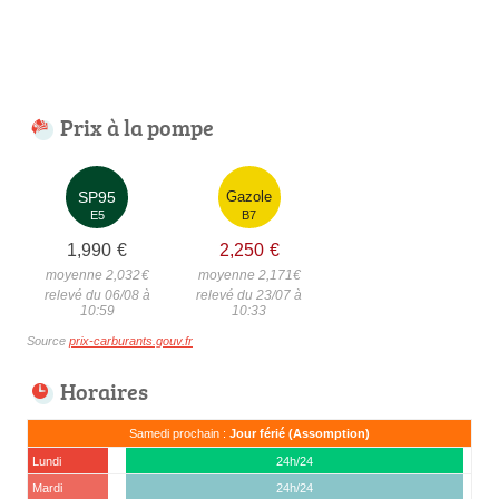
Prix à la pompe
SP95
Gazole
E5
B7
1,990
€
2,250
€
moyenne 2,032
€
moyenne 2,171
€
relevé du 06/08 à
relevé du 23/07 à
10:59
10:33
Source
prix-carburants.gouv.fr
Horaires
Samedi prochain :
Jour férié (Assomption)
Lundi
24h/24
Mardi
24h/24