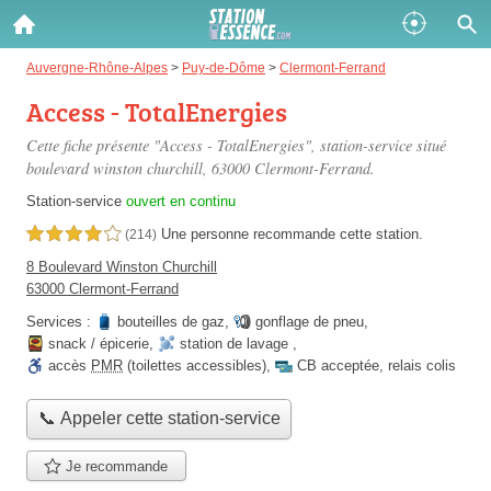
Gazole :
Auvergne-Rhône-Alpes
>
Puy-de-Dôme
>
Clermont-Ferrand
Access - TotalEnergies
Disponible
Épuisé
Cette fiche présente "Access - TotalEnergies", station-service situé
SP 98 :
boulevard winston churchill
, 63000 Clermont-Ferrand.
Disponible
Épuisé
Station-service
ouvert en continu
Une personne
recommande
cette station.
4,0 étoiles sur 5
(214)
SP 95 :
8 Boulevard Winston Churchill
Disponible
Épuisé
63000 Clermont-Ferrand
Services :
bouteilles de gaz
,
gonflage de pneu
,
snack / épicerie
,
station de lavage
,
accès
PMR
(toilettes accessibles)
,
CB acceptée
,
relais colis
📞 Appeler cette station-service
Fermer
Je recommande