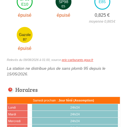
SP98
E85
E10
E5
épuisé
épuisé
0,825
€
moyenne 0,865
€
Gazole
B7
épuisé
Relevés du 09/08/2026 à 01:00, source
prix-carburants.gouv.fr
La station ne distribue plus de sans plomb 95 depuis le
15/05/2026.
Horaires
Samedi prochain :
Jour férié (Assomption)
Lundi
24h/24
Mardi
24h/24
Mercredi
24h/24