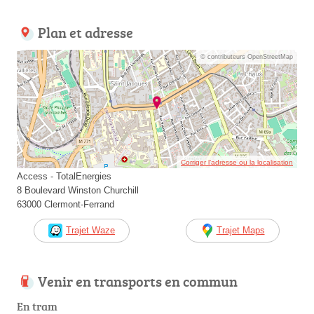
Plan et adresse
© contributeurs OpenStreetMap
Corriger l’adresse ou la localisation
Access - TotalEnergies
8 Boulevard Winston Churchill
63000 Clermont-Ferrand
Trajet Waze
Trajet Maps
Venir en transports en commun
En tram