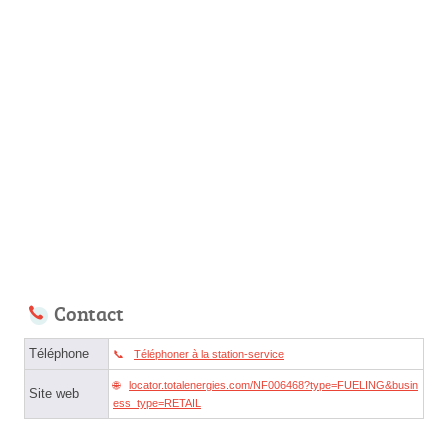
Contact
Téléphone
Téléphoner à la station-service
locator.totalenergies.com/NF006468?type=FUELING&busin
Site web
ess_type=RETAIL