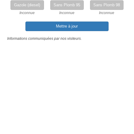
Gazole (diesel)
Sans Plomb 95
Sans Plomb 98
Inconnue
Inconnue
Inconnue
Mettre à jour
Informations communiquées par nos visiteurs.