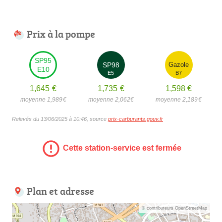
Prix à la pompe
SP95
SP98
Gazole
E10
E5
B7
1,645
€
1,735
€
1,598
€
moyenne 1,989
€
moyenne 2,062
€
moyenne 2,189
€
Relevés du 13/06/2025 à 10:46, source
prix-carburants.gouv.fr
Cette station-service est fermée
Plan et adresse
© contributeurs OpenStreetMap