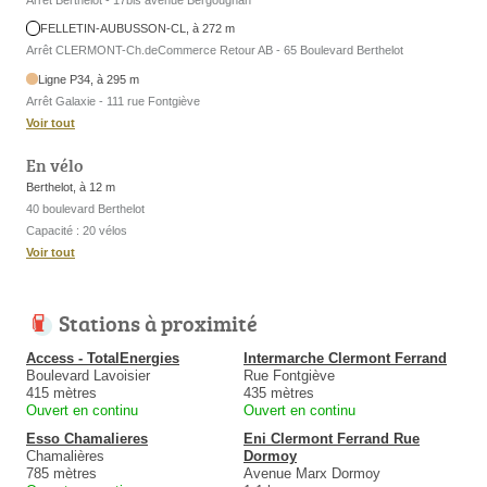
FELLETIN-AUBUSSON-CL, à 272 m
Arrêt CLERMONT-Ch.deCommerce Retour AB - 65 Boulevard Berthelot
Ligne P34, à 295 m
Arrêt Galaxie - 111 rue Fontgiève
Voir tout
En vélo
Berthelot, à 12 m
40 boulevard Berthelot
Capacité : 20 vélos
Voir tout
Stations à proximité
Access - TotalEnergies
Intermarche Clermont Ferrand
Boulevard Lavoisier
Rue Fontgiève
415 mètres
435 mètres
Ouvert en continu
Ouvert en continu
Esso Chamalieres
Eni Clermont Ferrand Rue
Chamalières
Dormoy
785 mètres
Avenue Marx Dormoy