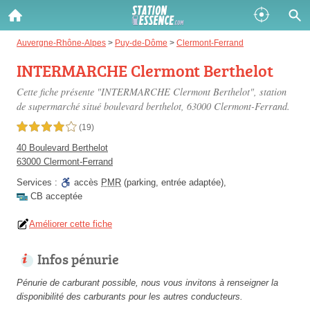
Gazole :
Auvergne-Rhône-Alpes
>
Puy-de-Dôme
>
Clermont-Ferrand
INTERMARCHE Clermont Berthelot
Disponible
Épuisé
Cette fiche présente "INTERMARCHE Clermont Berthelot", station
SP 98 :
de supermarché situé
boulevard berthelot
, 63000 Clermont-Ferrand.
Disponible
Épuisé
4,0 étoiles sur 5
(19)
40 Boulevard Berthelot
SP 95 :
63000 Clermont-Ferrand
Disponible
Épuisé
Services :
accès
PMR
(parking, entrée adaptée)
,
CB acceptée
Améliorer cette fiche
Infos pénurie
Fermer
Pénurie de carburant possible, nous vous invitons à renseigner la
disponibilité des carburants pour les autres conducteurs.