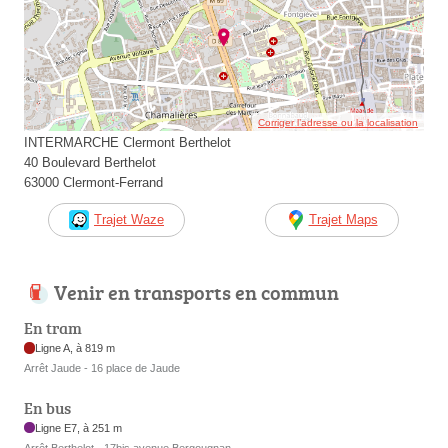
Corriger l’adresse ou la localisation
INTERMARCHE Clermont Berthelot
40 Boulevard Berthelot
63000 Clermont-Ferrand
Trajet Waze
Trajet Maps
Venir en transports en commun
En tram
Ligne A, à 819 m
Arrêt Jaude - 16 place de Jaude
En bus
Ligne E7, à 251 m
Arrêt Berthelot - 17bis avenue Bergougnan