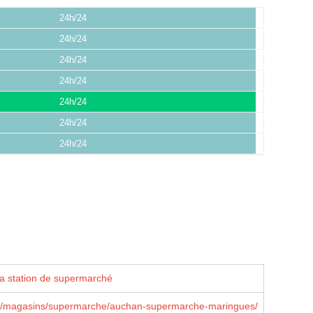
24h/24
24h/24
24h/24
24h/24
24h/24
24h/24
24h/24
la station de supermarché
r/magasins/supermarche/auchan-supermarche-maringues/