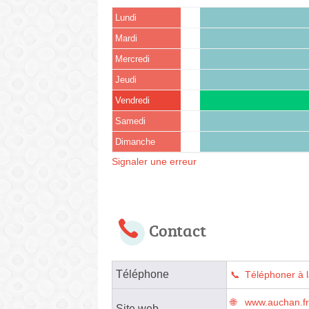
Lundi
Mardi
Mercredi
Jeudi
Vendredi
Samedi
Dimanche
Signaler une erreur
Contact
Téléphone
Téléphoner à 
www.auchan.f
Site web