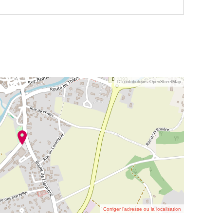
© contributeurs OpenStreetMap
Corriger l’adresse ou la localisation