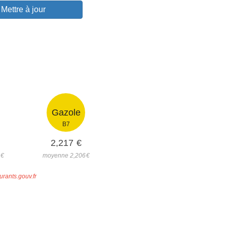
Mettre à jour
Gazole
B7
2,217
€
4
€
moyenne 2,206
€
urants.gouv.fr