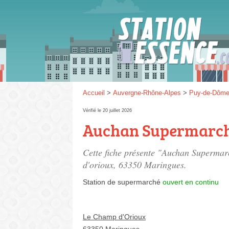
Gaz
SP 9
Accueil
>
Auvergne-Rhône-Alpes
>
Puy-de-Dôm
Vérifié le 20 juillet 2026
Auchan Supermarc
SP 9
Cette fiche présente "Auchan Supermar
d'orioux
, 63350 Maringues.
Station de supermarché
ouvert en continu
Le Champ d'Orioux