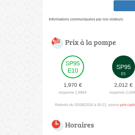
Informations communiquées par nos visiteurs.
Prix à la pompe
SP95
SP95
E10
E5
1,970
€
2,012
€
moyenne 1,988
€
moyenne 2,04
Relevés du 05/08/2026 à 09:21, source
prix-carb
Horaires