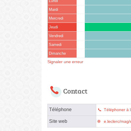
Lundi
Mardi
Mercredi
Jeudi
Vendredi
Samedi
Dimanche
Signaler une erreur
Contact
Téléphone
Téléphoner à 
Site web
e.leclerc/mag/