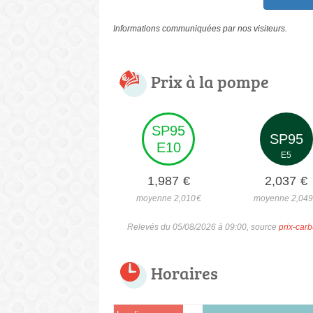
Informations communiquées par nos visiteurs.
Prix à la pompe
SP95
SP95
E10
E5
1,987
€
2,037
€
moyenne 2,010
€
moyenne 2,04
Relevés du 05/08/2026 à 09:00, source
prix-carb
Horaires