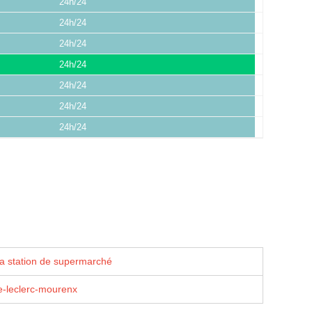
24h/24
24h/24
24h/24
24h/24
24h/24
24h/24
24h/24
la station de supermarché
e-leclerc-mourenx