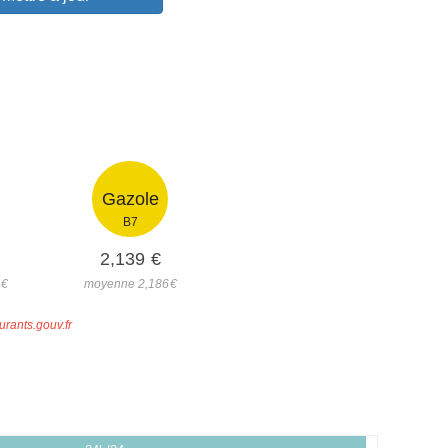
Gazole
B7
2,139
€
9
€
moyenne 2,186
€
urants.gouv.fr