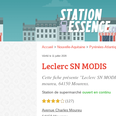
Gaz
SP 9
Accueil
>
Nouvelle-Aquitaine
>
Pyrénées-Atlanti
Vérifié le 11 juillet 2026
Leclerc SN MODIS
SP 9
Cette fiche présente "Leclerc SN MODI
moureu
, 64150 Mourenx.
Station de supermarché
ouvert en continu
(127)
4,0 étoiles sur 5
Avenue Charles Moureu