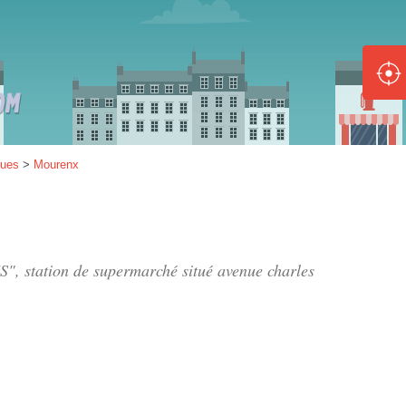
ole :
Disponible
Épuisé
8 :
ques
>
Mourenx
Disponible
Épuisé
5 :
S", station de supermarché situé
avenue charles
Disponible
Épuisé
Fe