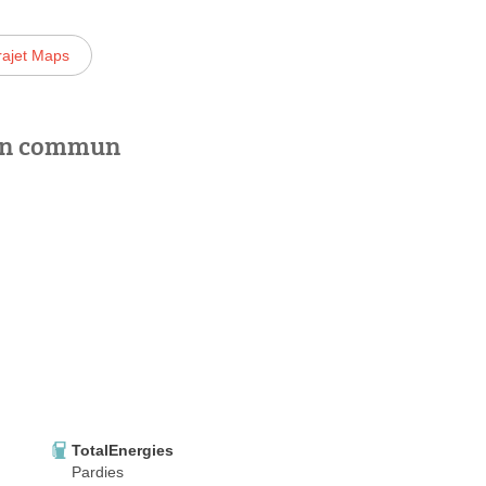
rajet Maps
 en commun
TotalEnergies
Pardies