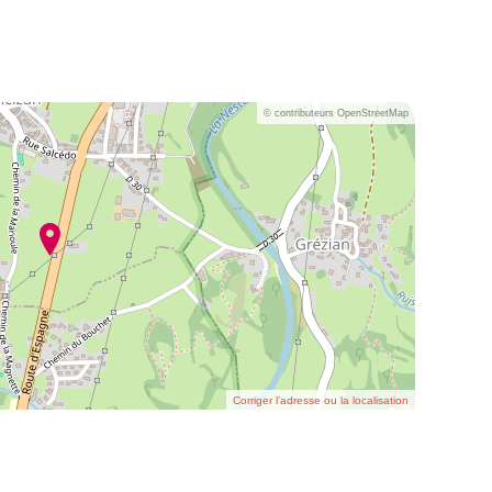
© contributeurs OpenStreetMap
Corriger l’adresse ou la localisation