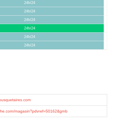
24h/24
24h/24
24h/24
24h/24
24h/24
24h/24
usquetaires.com
che.com/magasin?pdvref=50162&gmb