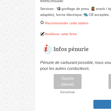
65440 Ancizan
Services :
gonflage de pneu
,
snack / é
adaptée)
,
borne électrique
,
CB acceptée
,
Recommander cette station
Améliorer cette fiche
Infos pénurie
Pénurie de carburant possible, nous vous
pour les autres conducteurs.
Gazole
(diesel)
Inconnue