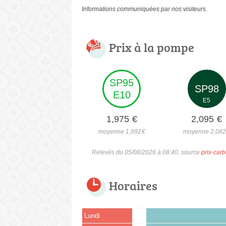
Informations communiquées par nos visiteurs.
Prix à la pompe
SP95
SP98
E10
E5
1,975
€
2,095
€
moyenne 1,992
€
moyenne 2,08
Relevés du 05/08/2026 à 08:40, source
prix-carb
Horaires
Lundi