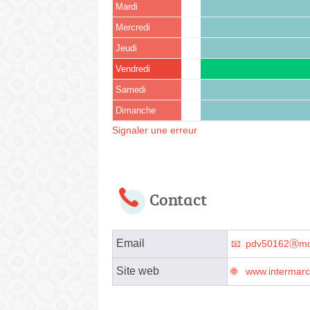
Mardi
Mercredi
Jeudi
Vendredi
Samedi
Dimanche
Signaler une erreur
Contact
Email
pdv50162ⓐmo
Site web
www.intermar