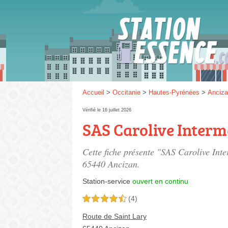
Gaz
SP 9
Accueil
>
Occitanie
>
Hautes-Pyrénées
>
Anciz
Vérifié le 16 juillet 2026
SAS Carolive Inter
SP 9
Cette fiche présente "SAS Carolive Inte
65440 Ancizan.
Station-service
ouvert en continu
(4)
4,5 étoiles sur 5
Route de Saint Lary