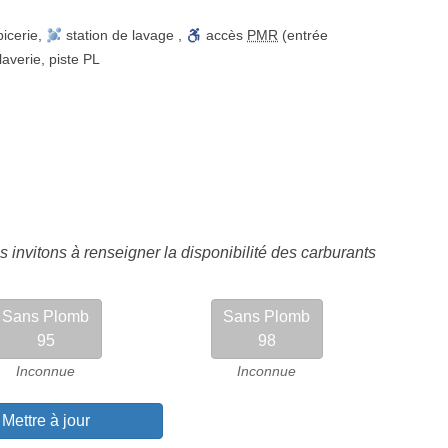
picerie
,
station de lavage
,
accès
PMR
(entrée
laverie
,
piste PL
 invitons à renseigner la disponibilité des carburants
Sans Plomb
Sans Plomb
95
98
Inconnue
Inconnue
Mettre à jour