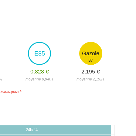
E85
Gazole
B7
0,828
€
2,195
€
2
€
moyenne 0,940
€
moyenne 2,192
€
urants.gouv.fr
24h/24