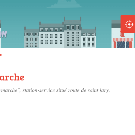
ole :
Disponible
Épuisé
8 :
an
Disponible
Épuisé
marche
5 :
rmarche", station-service situé
route de saint lary
,
Disponible
Épuisé
Fe