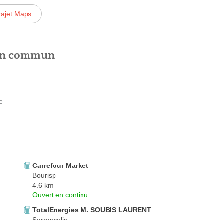
rajet Maps
 en commun
re
Carrefour Market
Bourisp
4.6 km
Ouvert en continu
TotalEnergies M. SOUBIS LAURENT
Sarrancolin