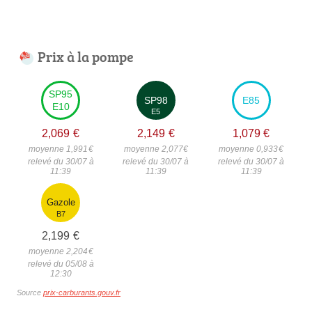
Prix à la pompe
SP95
SP98
E85
E10
E5
2,069
€
2,149
€
1,079
€
moyenne 1,991
€
moyenne 2,077
€
moyenne 0,933
€
relevé du 30/07 à
relevé du 30/07 à
relevé du 30/07 à
11:39
11:39
11:39
Gazole
B7
2,199
€
moyenne 2,204
€
relevé du 05/08 à
12:30
Source
prix-carburants.gouv.fr