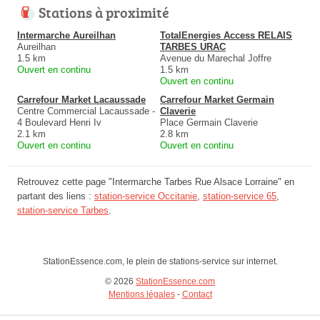
Stations à proximité
Intermarche Aureilhan
TotalEnergies Access RELAIS
Aureilhan
TARBES URAC
1.5 km
Avenue du Marechal Joffre
Ouvert en continu
1.5 km
Ouvert en continu
Carrefour Market Lacaussade
Carrefour Market Germain
Centre Commercial Lacaussade -
Claverie
4 Boulevard Henri Iv
Place Germain Claverie
2.1 km
2.8 km
Ouvert en continu
Ouvert en continu
Retrouvez cette page "Intermarche Tarbes Rue Alsace Lorraine" en
partant des liens :
station-service Occitanie
,
station-service 65
,
station-service Tarbes
.
StationEssence.com, le plein de stations-service sur internet.
© 2026
StationEssence.com
Mentions légales
-
Contact