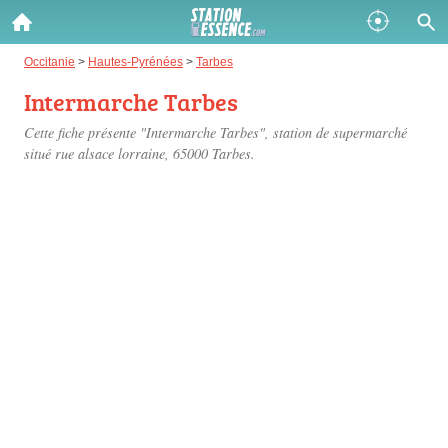
Gazole :
Occitanie
>
Hautes-Pyrénées
>
Tarbes
Intermarche Tarbes
Disponible
Épuisé
Cette fiche présente "Intermarche Tarbes", station de supermarché
SP 98 :
situé
rue alsace lorraine
, 65000 Tarbes.
Disponible
Épuisé
SP 95 :
Disponible
Épuisé
Fermer