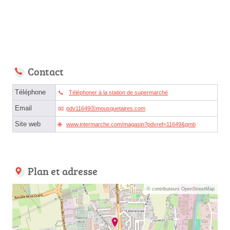
Contact
Téléphone
Téléphoner à la station de supermarché
Email
pdv11649ⓐmousquetaires.com
Site web
www.intermarche.com/magasin?pdvref=11649&gmb
Plan et adresse
© contributeurs OpenStreetMap