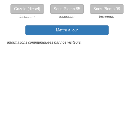
Gazole (diesel)
Sans Plomb 95
Sans Plomb 98
Inconnue
Inconnue
Inconnue
Mettre à jour
Informations communiquées par nos visiteurs.