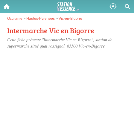
Gazole :
Occitanie
>
Hautes-Pyrénées
>
Vic-en-Bigorre
Intermarche Vic en Bigorre
Disponible
Épuisé
Cette fiche présente "Intermarche Vic en Bigorre", station de
SP 98 :
supermarché situé
quai rossignol
, 65500 Vic-en-Bigorre.
Disponible
Épuisé
SP 95 :
Disponible
Épuisé
Fermer