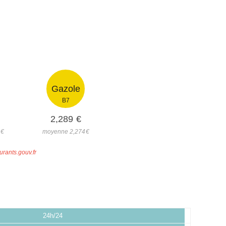
Gazole
B7
2,289
€
7
€
moyenne 2,274
€
urants.gouv.fr
24h/24