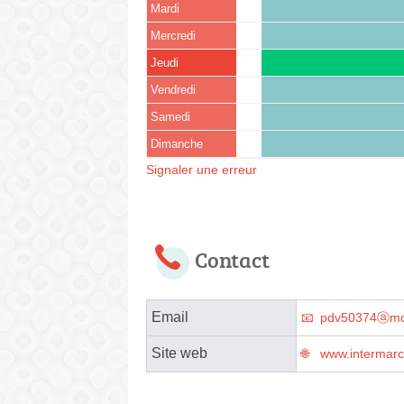
Mardi
Mercredi
Jeudi
Vendredi
Samedi
Dimanche
Signaler une erreur
Contact
Email
pdv50374ⓐmo
Site web
www.intermar