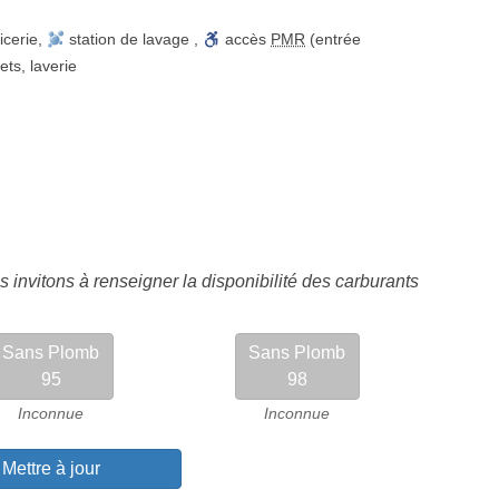
icerie
,
station de lavage
,
accès
PMR
(entrée
lets
,
laverie
 invitons à renseigner la disponibilité des carburants
Sans Plomb
Sans Plomb
95
98
Inconnue
Inconnue
Mettre à jour