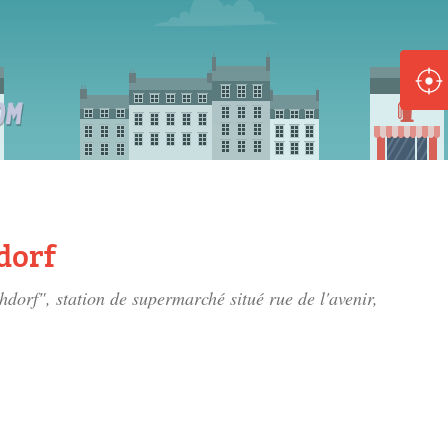
ole :
Disponible
Épuisé
8 :
Disponible
Épuisé
dorf
5 :
chdorf", station de supermarché situé
rue de l'avenir
,
Disponible
Épuisé
Fe