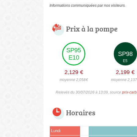
Informations communiquées par nos visiteurs.
Prix à la pompe
SP95
SP98
E10
E5
2,129
€
2,199
€
moyenne 2,058
€
moyenne 2,13
Relevés du 30/07/2026 à 13:09, source
prix-carb
Horaires
Lundi