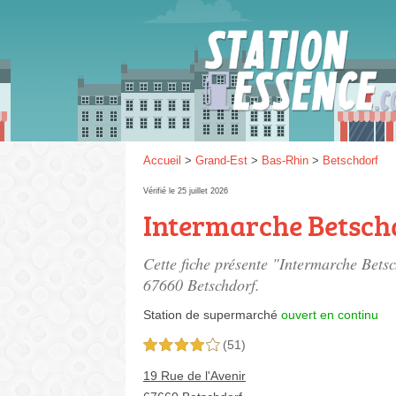
Gaz
SP 9
Accueil
>
Grand-Est
>
Bas-Rhin
>
Betschdorf
Vérifié le 25 juillet 2026
Intermarche Betsch
SP 9
Cette fiche présente "Intermarche Bets
67660 Betschdorf.
Station de supermarché
ouvert en continu
(51)
4,0 étoiles sur 5
19 Rue de l'Avenir