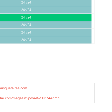
24h/24
24h/24
24h/24
24h/24
24h/24
24h/24
usquetaires.com
che.com/magasin?pdvref=50374&gmb