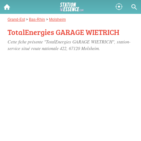
Gazole :
Grand-Est
>
Bas-Rhin
>
Molsheim
TotalEnergies GARAGE WIETRICH
Disponible
Épuisé
Cette fiche présente "TotalEnergies GARAGE WIETRICH", station-
SP 98 :
service situé
route nationale 422
, 67120 Molsheim.
Disponible
Épuisé
SP 95 :
Disponible
Épuisé
Fermer