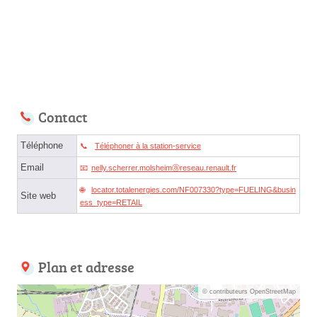
Contact
Téléphone
Téléphoner à la station-service
Email
nelly.scherrer.molsheimⓐreseau.renault.fr
locator.totalenergies.com/NF007330?type=FUELING&busin
Site web
ess_type=RETAIL
Plan et adresse
© contributeurs OpenStreetMap