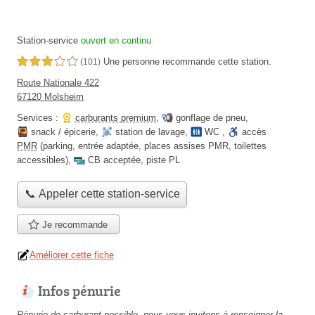
Station-service
ouvert en continu
Une personne
recommande
cette station.
3,0 étoiles sur 5
(101)
Route Nationale 422
67120 Molsheim
Services :
carburants premium
,
gonflage de pneu
,
snack / épicerie
,
station de lavage
,
WC
,
accès
PMR
(parking, entrée adaptée, places assises PMR, toilettes
accessibles)
,
CB acceptée
,
piste PL
📞 Appeler cette station-service
Je recommande
Améliorer cette fiche
Infos pénurie
Pénurie de carburant possible, nous vous invitons à renseigner la