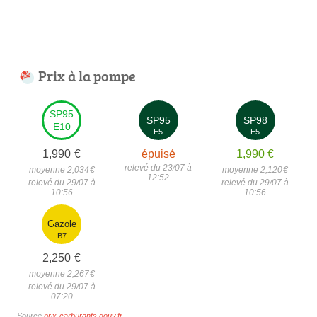
Prix à la pompe
SP95
SP95
SP98
E10
E5
E5
1,990
€
épuisé
1,990
€
relevé du 23/07 à
moyenne 2,034
€
moyenne 2,120
€
12:52
relevé du 29/07 à
relevé du 29/07 à
10:56
10:56
Gazole
B7
2,250
€
moyenne 2,267
€
relevé du 29/07 à
07:20
Source
prix-carburants.gouv.fr