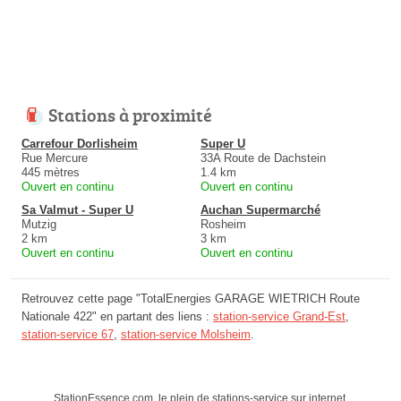
Stations à proximité
Carrefour Dorlisheim
Super U
Rue Mercure
33A Route de Dachstein
445 mètres
1.4 km
Ouvert en continu
Ouvert en continu
Sa Valmut - Super U
Auchan Supermarché
Mutzig
Rosheim
2 km
3 km
Ouvert en continu
Ouvert en continu
Retrouvez cette page "TotalEnergies GARAGE WIETRICH Route
Nationale 422" en partant des liens :
station-service Grand-Est
,
station-service 67
,
station-service Molsheim
.
StationEssence.com, le plein de stations-service sur internet.